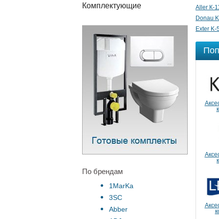
Комплектующие
Aller К-
Donau K
Exter K-
Поп
Аксе
Аксе
По брендам
1MarKa
3SC
Аксе
Abber
к