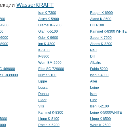
екции
WasserKRAFT
Isar K-7300
Regen K-6900
700
Aisch K-5900
Aland K-8500
-4900
Diemel K-2200
Dill 6100
900
Glan K-5100
Kammel K-8300 WHITE
-6000
Oder K-9600
Sauer K-7900
-8900
Inn K-4300
Abens K-3200
K-6100
Nau
К-8800
Dill
Wern BM-2500
Albatro
SC-469000
Elbe SC-729000
Fulda 5200
 SC-839000
Nuthe 9100
Isen К-4000
Lippe
Aller
Lossa
Leine
Donau
Isen
Eider
Elbе
Vils
Isen K-2100
Kammel K-8300
Leine K-5000WHITE
-5000
Lippe K-8100
Lippe К-6500
3000
Rhein К-6200
Wern K-2500