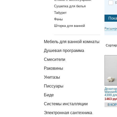
Г
Сушилка для белья
Табурет
Фены
Шторка для ванной
Расшир
Мебель для ванной комнаты
Сортир
Душевая программа
Смесители
Раковины
Унитазы
Писсуары
Дозатор
Wasser
Биде
4399 дл
мыла, 2
1463 ру
Системы инсталляции
Электронная сантехника