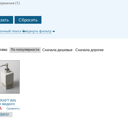
ермания (
1
)
енный поиск
Свернуть фильтр
овка:
По популярности
Сначала дешевые
Сначала дорогие
KRAFT INN
я жидкого
90 мл
б.
Сравнить