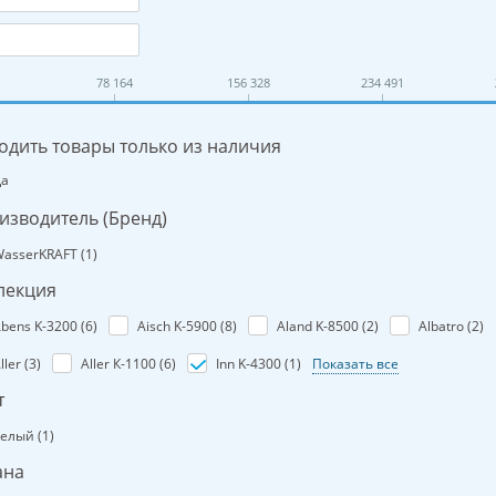
78 164
156 328
234 491
одить товары только из наличия
Да
изводитель (Бренд)
asserKRAFT (
1
)
лекция
bens K-3200 (
6
)
Aisch K-5900 (
8
)
Aland K-8500 (
2
)
Albatro (
2
)
ller (
3
)
Aller К-1100 (
6
)
Inn K-4300 (
1
)
Показать все
т
елый (
1
)
ана