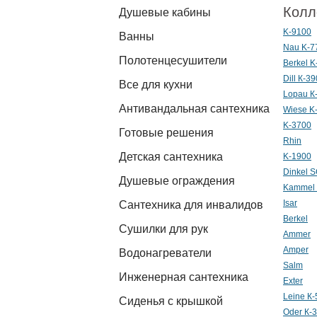
Колл
Душевые кабины
K-9100
Ванны
Nau K-7
Полотенцесушители
Berkel K
Dill К-3
Все для кухни
Lopau К
Антивандальная сантехника
Wiese K
K-3700
Готовые решения
Rhin
Детская сантехника
K-1900
Dinkel 
Душевые ограждения
Kammel
Isar
Сантехника для инвалидов
Berkel
Сушилки для рук
Ammer
Amper
Водонагреватели
Salm
Инженерная сантехника
Exter
Leine К
Сиденья с крышкой
Oder К-