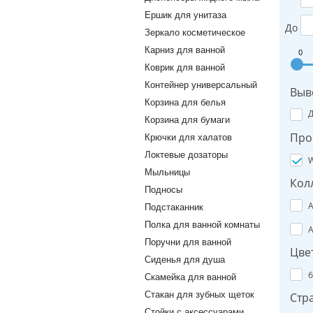
Ершик для унитаза
До
Зеркало косметическое
Карниз для ванной
0
Коврик для ванной
Контейнер универсальный
Выв
Корзина для белья
Корзина для бумаги
Про
Крючки для халатов
Локтевые дозаторы
W
Мыльницы
Кол
Подносы
A
Подстаканник
Полка для ванной комнаты
A
Поручни для ванной
Цве
Сиденья для душа
б
Скамейка для ванной
Стакан для зубных щеток
Стр
Стойки с аксессуарами