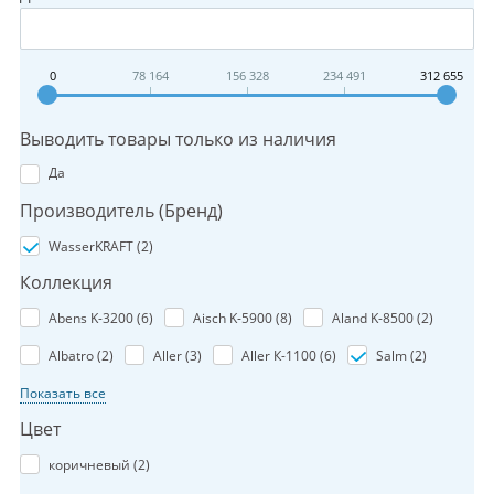
0
78 164
156 328
234 491
312 655
Выводить товары только из наличия
Да
Производитель (Бренд)
WasserKRAFT (
2
)
Коллекция
Abens K-3200 (
6
)
Aisch K-5900 (
8
)
Aland K-8500 (
2
)
Albatro (
2
)
Aller (
3
)
Aller К-1100 (
6
)
Salm (
2
)
Показать все
Цвет
коричневый (
2
)