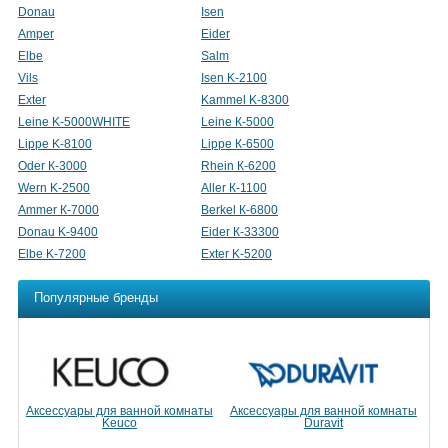
Donau
Isen
Amper
Eider
Elbе
Salm
Vils
Isen K-2100
Exter
Kammel K-8300
Leine K-5000WHITE
Leine К-5000
Lippe K-8100
Lippe К-6500
Oder К-3000
Rhein К-6200
Wern K-2500
Aller К-1100
Ammer К-7000
Berkel К-6800
Donau K-9400
Eider К-33300
Elbe K-7200
Exter K-5200
Популярные бренды
Аксессуары для ванной комнаты
Аксессуары для ванной комнаты
Keuco
Duravit