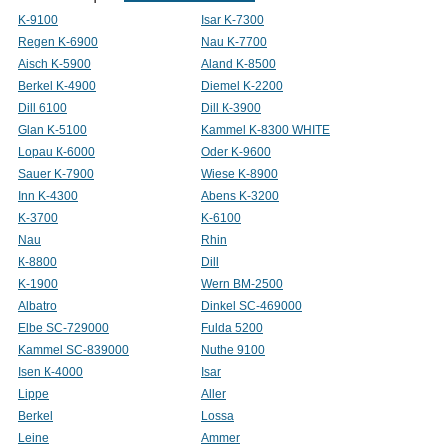
K-9100
Isar K-7300
Regen K-6900
Nau K-7700
Aisch K-5900
Aland K-8500
Berkel K-4900
Diemel K-2200
Dill 6100
Dill К-3900
Glan K-5100
Kammel K-8300 WHITE
Lopau К-6000
Oder K-9600
Sauer K-7900
Wiese K-8900
Inn K-4300
Abens K-3200
K-3700
K-6100
Nau
Rhin
К-8800
Dill
K-1900
Wern BM-2500
Albatro
Dinkel SC-469000
Elbe SC-729000
Fulda 5200
Kammel SC-839000
Nuthe 9100
Isen К-4000
Isar
Lippe
Aller
Berkel
Lossa
Leine
Ammer