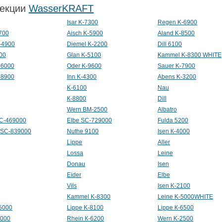
екции
WasserKRAFT
Isar K-7300
Regen K-6900
700
Aisch K-5900
Aland K-8500
-4900
Diemel K-2200
Dill 6100
900
Glan K-5100
Kammel K-8300 WHITE
-6000
Oder K-9600
Sauer K-7900
-8900
Inn K-4300
Abens K-3200
K-6100
Nau
К-8800
Dill
Wern BM-2500
Albatro
SC-469000
Elbe SC-729000
Fulda 5200
 SC-839000
Nuthe 9100
Isen К-4000
Lippe
Aller
Lossa
Leine
Donau
Isen
Eider
Elbе
Vils
Isen K-2100
Kammel K-8300
Leine K-5000WHITE
-5000
Lippe K-8100
Lippe К-6500
3000
Rhein К-6200
Wern K-2500