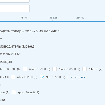
78 164
156 328
234 491
одить товары только из наличия
Да
изводитель (Бренд)
asserKRAFT (
2
)
лекция
bens K-3200 (
6
)
Aisch K-5900 (
8
)
Aland K-8500 (
2
)
Albatro (
2
)
ller (
3
)
Aller К-1100 (
6
)
Nau K-7700 (
2
)
Показать все
т
ром (
1
)
хром, белый (
1
)
ана