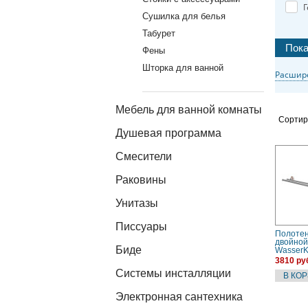
Г
Сушилка для белья
Табурет
Фены
Шторка для ванной
Расшир
Мебель для ванной комнаты
Сортир
Душевая программа
Смесители
Раковины
Унитазы
Писсуары
Полоте
двойной
Биде
Wasser
K-7740
3810 ру
Системы инсталляции
Электронная сантехника