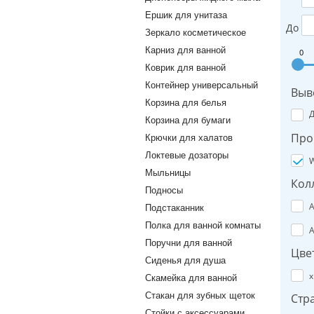
Ершик для унитаза
До
Зеркало косметическое
Карниз для ванной
0
Коврик для ванной
Контейнер универсальный
Выв
Корзина для белья
Корзина для бумаги
Про
Крючки для халатов
Локтевые дозаторы
W
Мыльницы
Кол
Подносы
A
Подстаканник
Полка для ванной комнаты
A
Поручни для ванной
Цве
Сиденья для душа
х
Скамейка для ванной
Стакан для зубных щеток
Стр
Стойки с аксессуарами