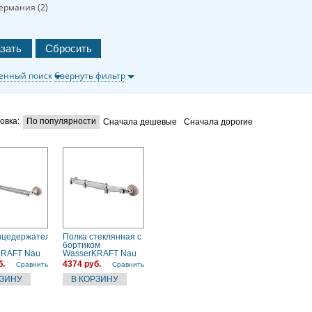
ермания (
2
)
енный поиск
Свернуть фильтр
овка:
По популярности
Сначала дешевые
Сначала дорогие
нцедержатель
Полка стеклянная с
бортиком
KRAFT Nau
WasserKRAFT Nau
K-7744
б.
4374 руб.
Сравнить
Сравнить