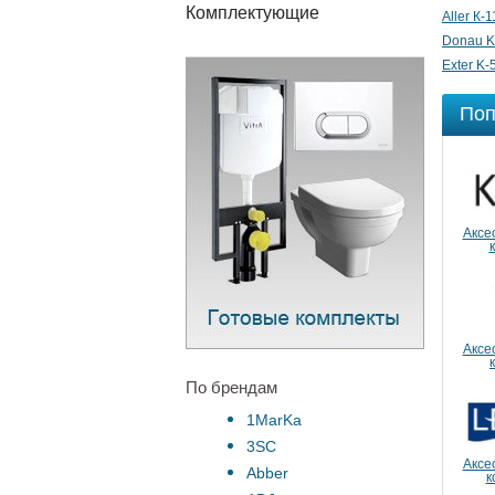
Комплектующие
Aller К-
Donau K
Exter K-
Поп
Аксе
Аксе
По брендам
1MarKa
3SC
Аксе
Abber
к