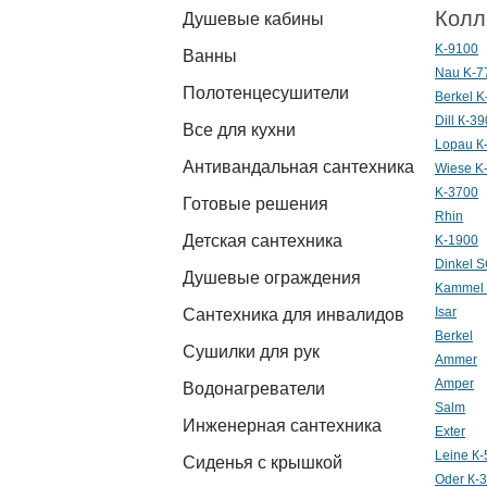
Колл
Душевые кабины
K-9100
Ванны
Nau K-7
Полотенцесушители
Berkel K
Dill К-3
Все для кухни
Lopau К
Антивандальная сантехника
Wiese K
K-3700
Готовые решения
Rhin
Детская сантехника
K-1900
Dinkel 
Душевые ограждения
Kammel
Isar
Сантехника для инвалидов
Berkel
Сушилки для рук
Ammer
Amper
Водонагреватели
Salm
Инженерная сантехника
Exter
Leine К
Сиденья с крышкой
Oder К-