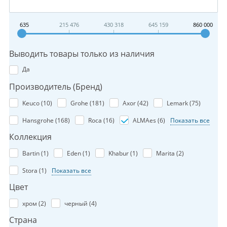
635
215 476
430 318
645 159
860 000
Выводить товары только из наличия
Да
Производитель (Бренд)
Keuco (
10
)
Grohe (
181
)
Axor (
42
)
Lemark (
75
)
Hansgrohe (
168
)
Roca (
16
)
ALMAes (
6
)
Показать все
Коллекция
Bartin (
1
)
Eden (
1
)
Khabur (
1
)
Marita (
2
)
Stora (
1
)
Показать все
Цвет
хром (
2
)
черный (
4
)
Страна