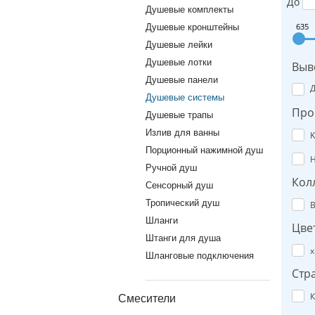
До
Душевые комплекты
635
Душевые кронштейны
Душевые лейки
Душевые лотки
Выв
Душевые панели
Душевые системы
Про
Душевые трапы
Излив для ванны
K
Порционный нажимной душ
H
Ручной душ
Кол
Сенсорный душ
Тропический душ
B
Шланги
Цве
Штанги для душа
х
Шланговые подключения
Стр
К
Смесители