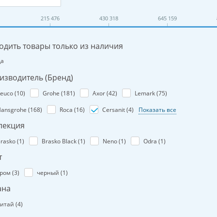
215 476
430 318
645 159
одить товары только из наличия
Да
изводитель (Бренд)
euco (
10
)
Grohe (
181
)
Axor (
42
)
Lemark (
75
)
ansgrohe (
168
)
Roca (
16
)
Cersanit (
4
)
Показать все
лекция
rasko (
1
)
Brasko Black (
1
)
Neno (
1
)
Odra (
1
)
т
ром (
3
)
черный (
1
)
ана
итай (
4
)