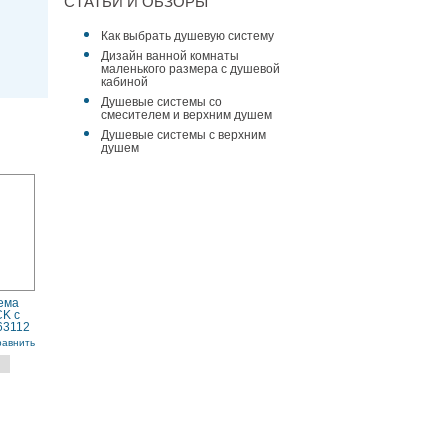
СТАТЬИ И ОБЗОРЫ
Как выбрать душевую систему
Дизайн ванной комнаты
маленького размера с душевой
кабиной
Душевые системы со
смесителем и верхним душем
Душевые системы с верхним
душем
ема
K с
63112
равнить