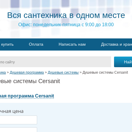
Вся сантехника в одном месте
Офис: понедельник-пятница с 9:00 до 18:00
 купить
Оплата
Написать нам
Доставка и хра
ика
>
Душевая программа
>
Душевые системы
>
Душевые системы Cersanit
вые системы Cersanit
ая программа Cersanit
чная цена