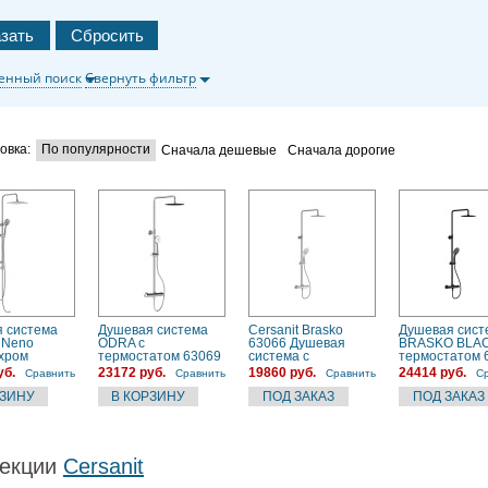
енный поиск
Свернуть фильтр
овка:
По популярности
Сначала дешевые
Сначала дорогие
 система
Душевая система
Cersanit Brasko
Душевая сист
t Neno
ODRA с
63066 Душевая
BRASKO BLAC
 хром
термостатом 63069
система с
термостатом 
термостатом
уб.
23172 руб.
19860 руб.
24414 руб.
Сравнить
Сравнить
Сравнить
С
екции
Cersanit