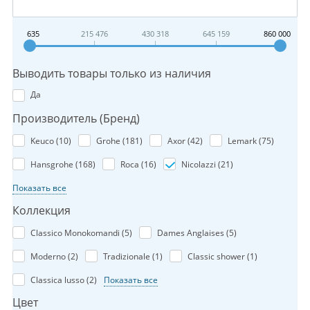
635
215 476
430 318
645 159
860 000
Выводить товары только из наличия
Да
Производитель (Бренд)
Keuco (
10
)
Grohe (
181
)
Axor (
42
)
Lemark (
75
)
Hansgrohe (
168
)
Roca (
16
)
Nicolazzi (
21
)
Показать все
Коллекция
Classico Monokomandi (
5
)
Dames Anglaises (
5
)
Moderno (
2
)
Tradizionale (
1
)
Classic shower (
1
)
Classica lusso (
2
)
Показать все
Цвет