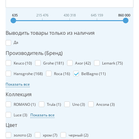
635
215 476
430 318
645 159
860 000
Выводить товары только из наличия
Да
Производитель (Бренд)
Keuco (
10
)
Grohe (
181
)
Axor (
42
)
Lemark (
75
)
Hansgrohe (
168
)
Roca (
16
)
BelBagno (
11
)
Показать все
Коллекция
ROMANO (
1
)
Trula (
1
)
Uno (
3
)
Ancona (
3
)
Luce (
3
)
Показать все
Цвет
золото (
2
)
хром (
7
)
черный (
2
)