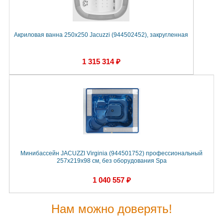
Акриловая ванна 250x250 Jacuzzi (944502452), закругленная
1 315 314 ₽
Минибассейн JACUZZI Virginia (944501752) профессиональный
257х219х98 см, без оборудования Spa
1 040 557 ₽
Нам можно доверять!