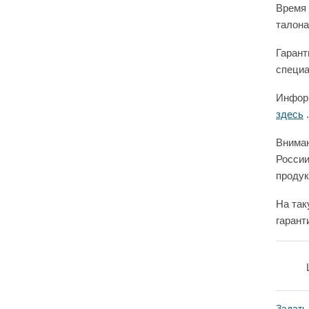
Время 
талона
Гарант
специа
Информ
здесь
.
Вниман
России
продук
На так
гарант
Задать