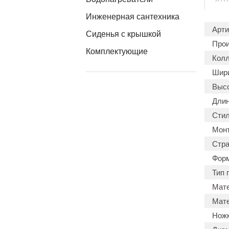
Инженерная сантехника
Арти
Сиденья с крышкой
Прои
Комплектующие
Колл
Шири
Высо
Длин
Стил
Мон
Стра
Форм
Тип 
Мате
Мате
Ножк