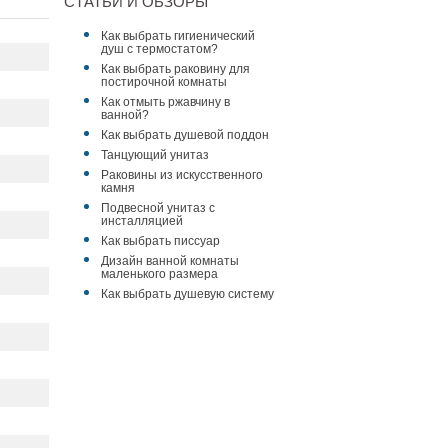
СТАТЬИ И ОБЗОРЫ
Как выбрать гигиенический
душ с термостатом?
Как выбрать раковину для
постирочной комнаты
Как отмыть ржавчину в
ванной?
Как выбрать душевой поддон
Танцующий унитаз
Раковины из искусственного
камня
Подвесной унитаз с
инсталляцией
Как выбрать писсуар
Дизайн ванной комнаты
маленького размера
Как выбрать душевую систему