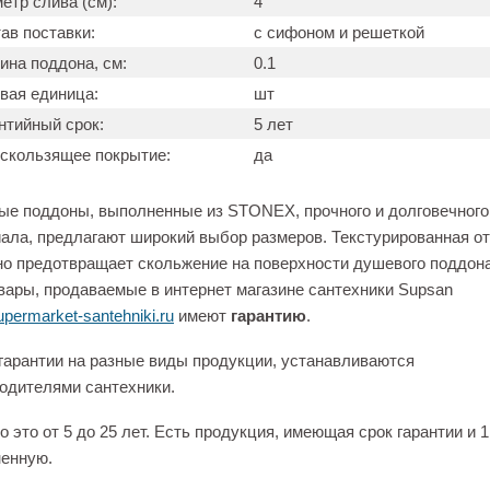
етр слива (см):
4
ав поставки:
с сифоном и решеткой
ина поддона, см:
0.1
вая единица:
шт
нтийный срок:
5 лет
скользящее покрытие:
да
е поддоны, выполненные из STONEX, прочного и долговечного
ала, предлагают широкий выбор размеров. Текстурированная о
о предотвращает скольжение на поверхности душевого поддона
вары, продаваемые в интернет магазине сантехники Supsan
permarket-santehniki.ru
имеют
гарантию
.
гарантии на разные виды продукции, устанавливаются
одителями сантехники.
 это от 5 до 25 лет. Есть продукция, имеющая срок гарантии и 1
енную.