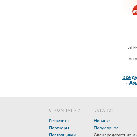
Душе
Ro
Вы ни
(AP201
4
Мы у
Все д
Ду
О КОМПАНИИ
КАТАЛОГ
Реквизиты
Новинки
Душе
Ro
Партнеры
Популярное
(AP201
Поставщикам
Спецпредложения и 