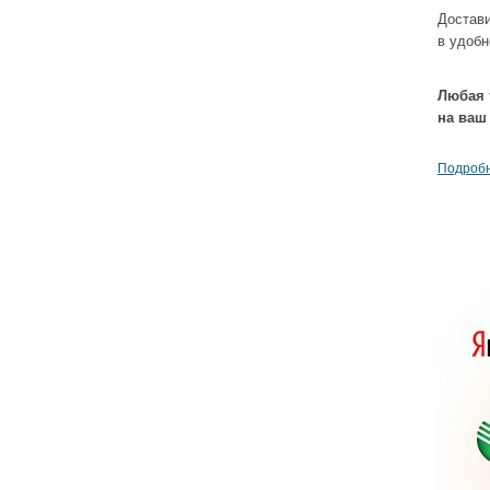
Достав
в удобн
Душе
Ro
(AP201
Любая 
6
на ваш
Подробн
Душе
Ro
(AP201
A
3