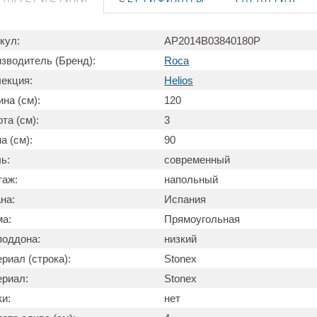
кул:
AP2014B03840180P
зводитель (Бренд):
Roca
екция:
Helios
на (см):
120
та (см):
3
а (см):
90
ь:
современный
таж:
напольный
на:
Испания
а:
Прямоугольная
поддона:
низкий
риал (строка):
Stonex
риал:
Stonex
и:
нет