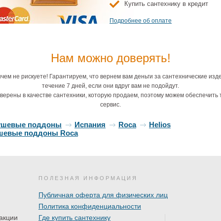
Купить сантехнику в кредит
Подробнее об оплате
Нам можно доверять!
вой поддон
Душевой поддон
Душевой поддон
Душевой п
ca Helios
Roca Helios
Roca Helios
Roca Hel
чем не рискуете! Гарантируем, что вернем вам деньги за сантехнические изд
5783200150P)
(AP2015783200180P)
(AP2015783200181P)
(AP201578384
течение 7 дней, если они вдруг вам не подойдут.
Cream
Light Aged Wood
Aged Wood
белый
3 309 ₽
43 309 ₽
43 309 ₽
43 068
верены в качестве сантехники, которую продаем, поэтому можем обеспечить 
сервис.
ушевые поддоны
Испания
Roca
Helios
шевые поддоны Roca
ПОЛЕЗНАЯ ИНФОРМАЦИЯ
Публичная оферта для физических лиц
вой поддон
Душевой поддон
Душевой поддон
Душевой п
ca Helios
Roca Helios
Roca Helios
Roca Hel
Политика конфиденциальности
5783840120P)
(AP2015783840140P)
(AP2015783840150P)
(AP201578384
акции
Где купить сантехнику
графит
черный
Cream
Light Aged