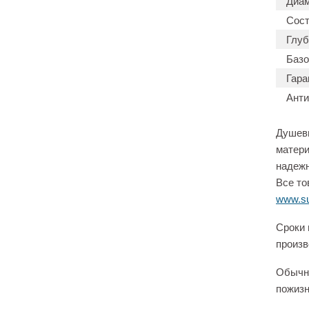
Диам
Сост
Глуб
Базо
Гара
Анти
Душевы
матери
надежн
Все то
www.su
Сроки 
произв
Обычно
пожизн