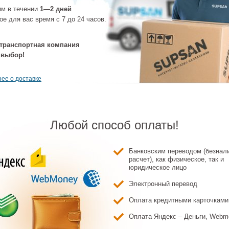
им в течении
1—2 дней
ое для вас время с 7 до 24 часов.
вой поддон
Душевой поддон
Душевой поддон
Душевой п
ca Helios
Roca Helios
Roca Helios
Roca Hel
5783200110P)
(AP2015782BC0180P)
(AP2015782BC0120P)
(AP2015782B
транспортная компания
белый
Light Aged Wood
графит
белый
8 194 ₽
42 342 ₽
42 342 ₽
41 132
 выбор!
ее о доставке
Любой способ оплаты!
Банковским переводом (безнал
вой поддон
Душевой поддон
Душевой поддон
расчет), как физическое, так и
Душевой п
ca Helios
Roca Helios
Roca Helios
Roca Hel
юридическое лицо
4B03840181P)
(AP2014B03840150P)
(AP2015783200120P)
(AP201578320
ged Wood
Cream
графит
черны
Электронный перевод
9 680 ₽
39 680 ₽
43 309 ₽
43 309
Оплата кредитными карточками
Оплата Яндекс – Деньги, Webm