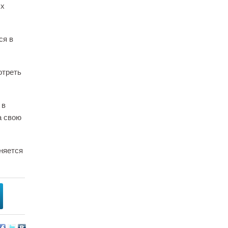
ых
ся в
отреть
 в
а свою
няется