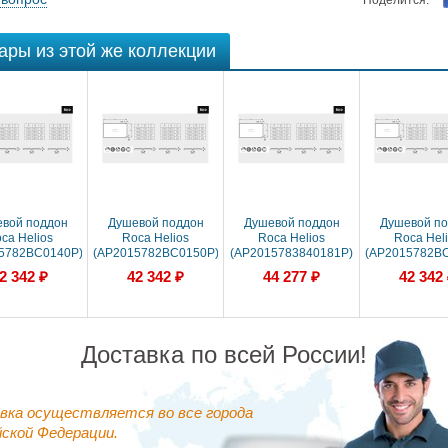
Поделится:
ары из этой же коллекции
вой поддон
Душевой поддон
Душевой поддон
Душевой п
ca Helios
Roca Helios
Roca Helios
Roca Hel
5782BC0140P)
(AP2015782BC0150P)
(AP2015783840181P)
(AP2015782B
черный
Cream
Aged Wood
Aged Wo
2 342 ₽
42 342 ₽
44 277 ₽
42 342
Доставка по всей России!
вка осуществляется во все города
ской Федерации.