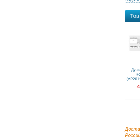
Тов
Душе
Ro
(AP201
4
Доста
Россий