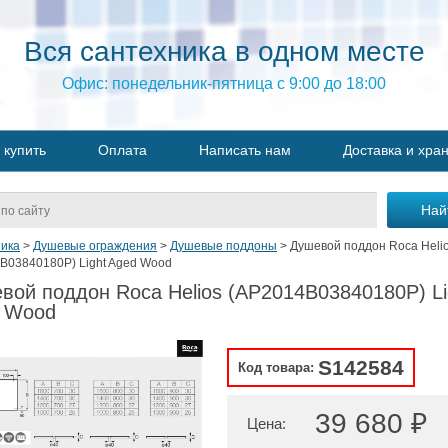
Вся сантехника в одном месте
Офис: понедельник-пятница с 9:00 до 18:00
 купить
Оплата
Написать нам
Доставка и хра
ика
>
Душевые ограждения
>
Душевые поддоны
>
Душевой поддон Roca Heli
B03840180P) Light Aged Wood
вой поддон Roca Helios (AP2014B03840180P) Li
 Wood
S142584
Код товара:
39 680 ₽
Цена: