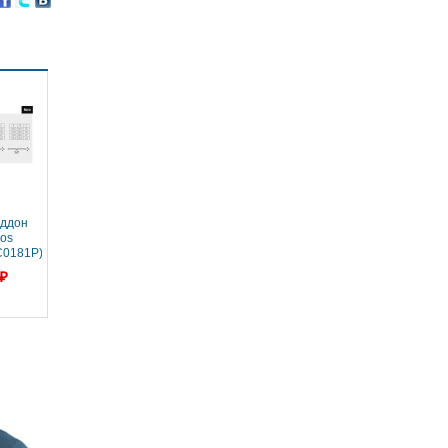
оддон
ios
C0181P)
od
 ₽