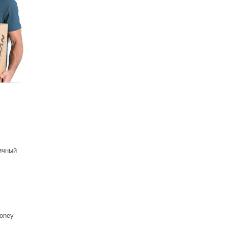
оддон
ios
C0110P)
 ₽
ичный
оддон
ios
0140P)
й
 ₽
oney