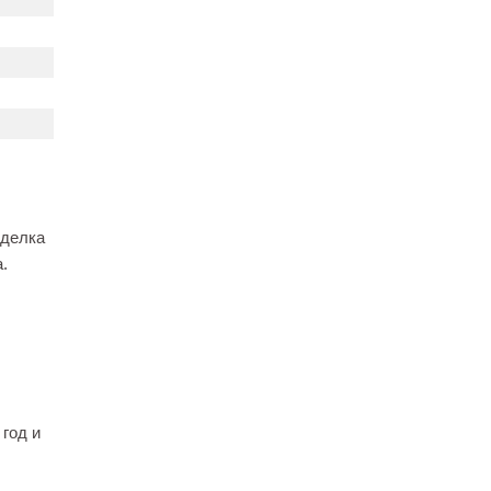
тделка
.
 год и