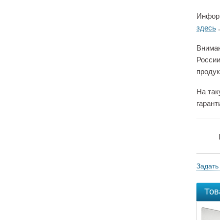
Информ
здесь
.
Вниман
России
продук
На так
гарант
Задать
Тов