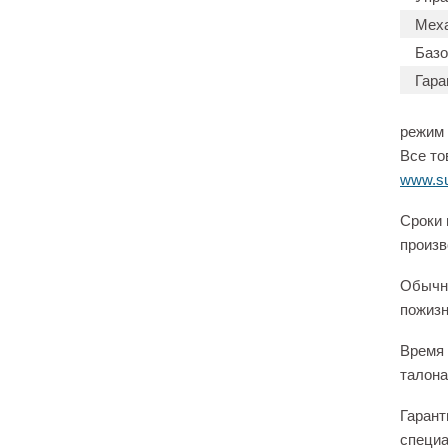
Меха
Базо
Гара
режим 
Все то
www.su
Сроки 
произв
Обычно
пожизн
Время 
талона
Гарант
специа