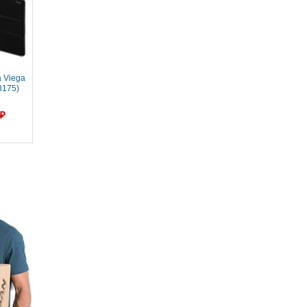
 Viega
3175)
 ₽
 Viega
3588)
 ₽