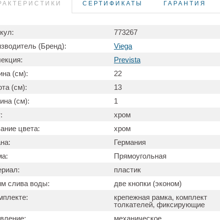
РАКТЕРИСТИКИ
СЕРТИФИКАТЫ
ГАРАНТИЯ
кул:
773267
зводитель (Бренд):
Viega
екция:
Prevista
на (см):
22
та (см):
13
ина (см):
1
:
хром
ание цвета:
хром
на:
Германия
а:
Прямоугольная
риал:
пластик
м слива воды:
две кнопки (эконом)
мплекте:
крепежная рамка, комплект
толкателей, фиксирующие
вление:
механическое