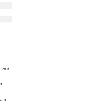
 год и
ых
ся в