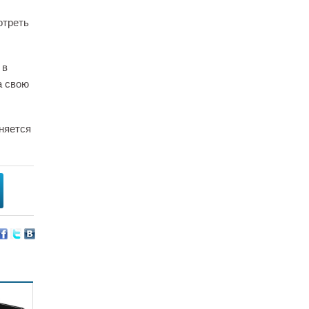
отреть
 в
а свою
няется