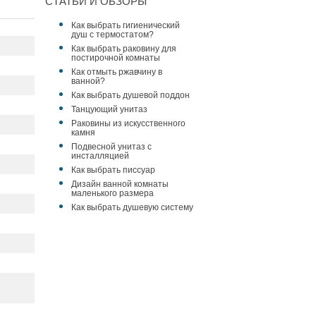
СТАТЬИ И ОБЗОРЫ
Как выбрать гигиенический
душ с термостатом?
Как выбрать раковину для
постирочной комнаты
Как отмыть ржавчину в
ванной?
Как выбрать душевой поддон
Танцующий унитаз
Раковины из искусственного
камня
Подвесной унитаз с
инсталляцией
Как выбрать писсуар
Дизайн ванной комнаты
маленького размера
Как выбрать душевую систему