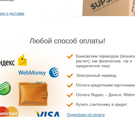
ее о доставке
Любой способ оплаты!
Банковским переводом (безнал
а смыва Viega
Кнопка смыва Viega
расчет), как физическое, так и
sta (773595)
Prevista (773649)
юридическое лицо
Электронный перевод
5 852 ₽
23 694 ₽
Оплата кредитными карточками
Оплата Яндекс – Деньги, Webm
Купить сантехнику в кредит
Подробнее об оплате