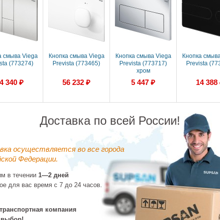
а смыва Viega
Кнопка смыва Viega
Кнопка смыва Viega
Кнопка смыва
sta (773274)
Prevista (773465)
Prevista (773717)
Prevista (77
хром
4 340 ₽
56 232 ₽
5 447 ₽
14 388
Доставка по всей России!
вка осуществляется во все города
ской Федерации.
им в течении
1—2 дней
ое для вас время с 7 до 24 часов.
а смыва Viega
Кнопка смыва Viega
Кнопка смыва Viega
Кнопка смыва
sta (773601)
Prevista (773519)
Prevista (774356)
Prevista (77
дь/золото
черный
белый
транспортная компания
5 852 ₽
24 265 ₽
14 355 ₽
27 695
 выбор!