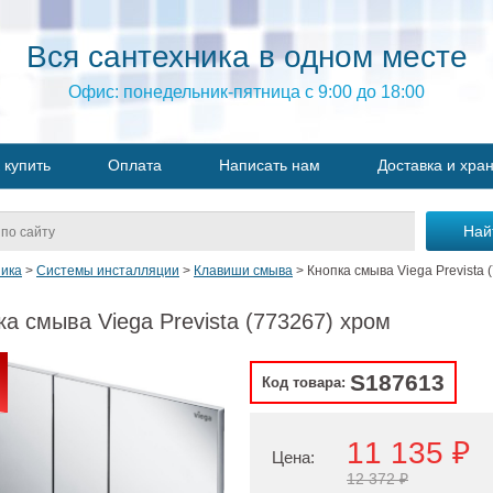
Вся сантехника в одном месте
Офис: понедельник-пятница с 9:00 до 18:00
 купить
Оплата
Написать нам
Доставка и хра
ика
>
Системы инсталляции
>
Клавиши смыва
>
Кнопка смыва Viega Prevista 
ка смыва Viega Prevista (773267) хром
S187613
Код товара:
11 135 ₽
Цена:
12 372 ₽