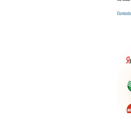
Подробн
Кнопк
Previ
5