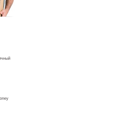
ичный
oney