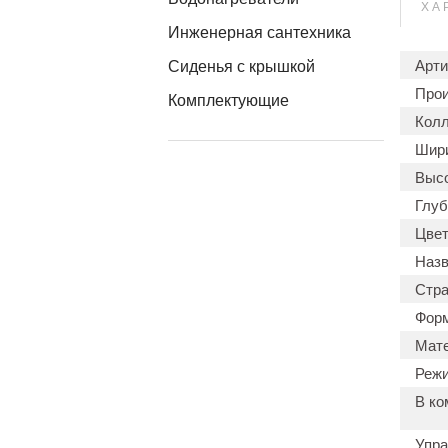
ХА
Инженерная сантехника
Арти
Сиденья с крышкой
Прои
Комплектующие
Колл
Шири
Высо
Глуб
Цвет
Назв
Стра
Форм
Мате
Режи
В ко
Упра