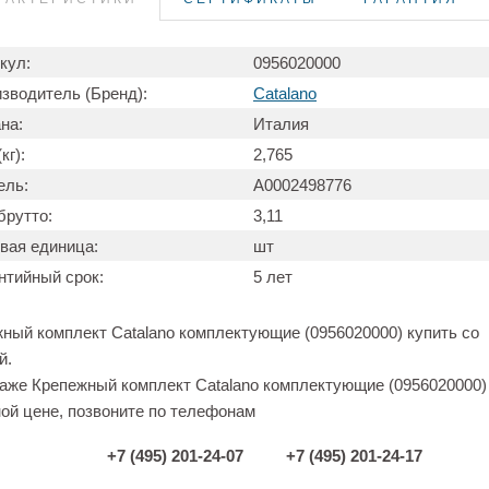
кул:
0956020000
зводитель (Бренд):
Catalano
на:
Италия
кг):
2,765
ель:
А0002498776
брутто:
3,11
вая единица:
шт
нтийный срок:
5 лет
ный комплект Catalano комплектующие (0956020000) купить со
й.
аже Крепежный комплект Catalano комплектующие (0956020000)
ой цене, позвоните по телефонам
+7 (495) 201-24-07
+7 (495) 201-24-17