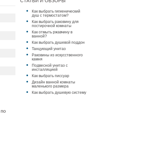
СТАТЬИ И ОБЗОРЫ
Как выбрать гигиенический
душ с термостатом?
Как выбрать раковину для
постирочной комнаты
Как отмыть ржавчину в
ванной?
Как выбрать душевой поддон
Танцующий унитаз
Раковины из искусственного
камня
Подвесной унитаз с
инсталляцией
Как выбрать писсуар
Дизайн ванной комнаты
маленького размера
Как выбрать душевую систему
 по