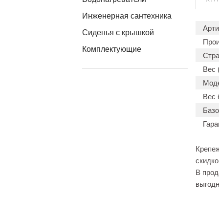
Инженерная сантехника
Арти
Сиденья с крышкой
Прои
Комплектующие
Стра
Вес (
Мод
Вес 
Базо
Гара
Крепеж
скидко
В прод
выгодн