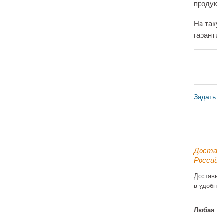
продук
На так
гарант
Задать
Доста
Россий
Достав
в удобн
Любая 