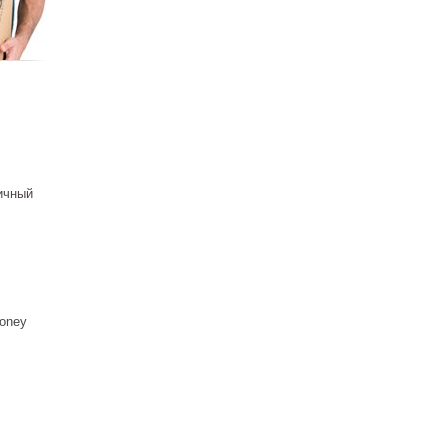
ичный
oney