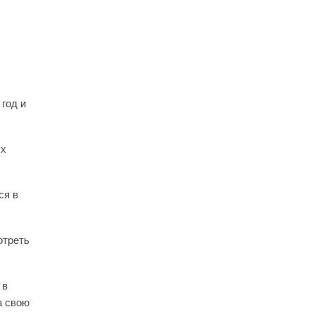
 год и
ых
ся в
отреть
 в
а свою