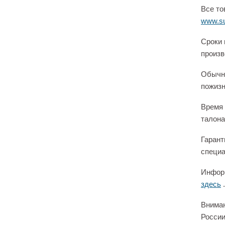
Все то
www.su
Сроки 
произв
Обычно
пожизн
Время 
талона
Гарант
специа
Информ
здесь
.
Вниман
России