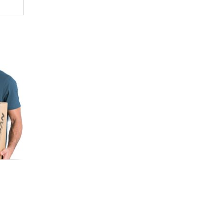
euco
re
, хром
 ₽