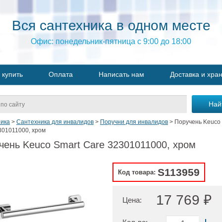
Вся сантехника в одном месте
Офис: понедельник-пятница с 9:00 до 18:00
 купить
Оплата
Написать нам
Доставка и хра
ика
>
Сантехника для инвалидов
>
Поручни для инвалидов
>
Поручень Keuco 
301011000, хром
чень Keuco Smart Care 32301011000, хром
S113959
Код товара:
17 769 ₽
Цена: