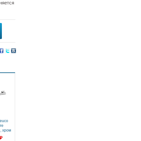
няется
euco
re
, хром
 ₽