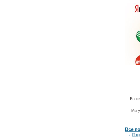
Пору
S
32301
1
Штан
Keuc
Вы ни
32312
1
Мы у
Все п
По