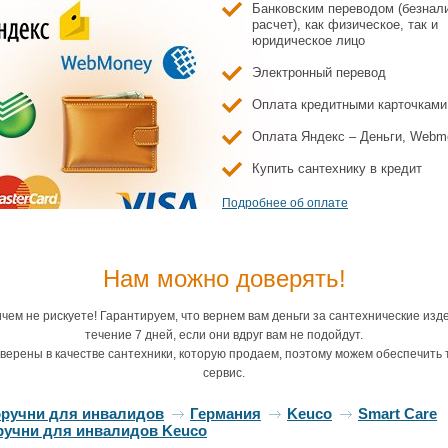
Банковским переводом (безнал
чень Keuco
Поручень Keuco
Поручень Keuco
расчет), как физическое, так и
Поручень 
mart Care
Smart Care
Smart Care
раковины K
юридическое лицо
010800, хром
32301010700, хром
32301010400, хром
Smart Ca
323040106
Электронный перевод
5 058 ₽
14 165 ₽
9 997 ₽
25 118
алюмин
Оплата кредитными карточками
Оплата Яндекс – Деньги, Webm
Купить сантехнику в кредит
Подробнее об оплате
Нам можно доверять!
га для душа
Штанга для душа
Поручень складной
Поручень ск
o Smart Care
Keuco Smart Care
Keuco Smart Care
Keuco Smart
чем не рискуете! Гарантируем, что вернем вам деньги за сантехнические изд
010900, хром
32312010800, хром
32303010600, хром
32303010800
течение 7 дней, если они вдруг вам не подойдут.
8 098 ₽
18 088 ₽
26 616 ₽
27 194
верены в качестве сантехники, которую продаем, поэтому можем обеспечить 
сервис.
оручни для инвалидов
Германия
Keuco
Smart Care
ручни для инвалидов Keuco