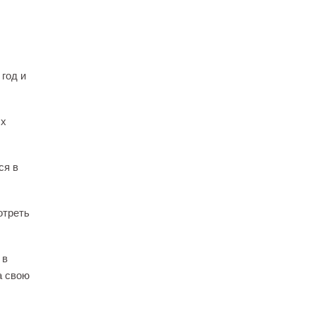
 год и
ых
ся в
отреть
 в
а свою