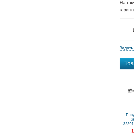
На так
гарант
Задать
Тов
Пору
S
32301
1