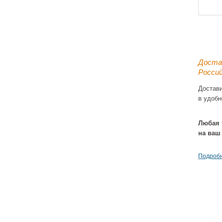
Доста
Россий
Достав
в удобн
Пору
S
32301
Любая 
1
на ваш
Подробн