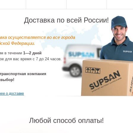
Доставка по всей России!
вка осуществляется во все города
ской Федерации.
им в течении
1—2 дней
ое для вас время с 7 до 24 часов.
чень Keuco
Угловой поручень
Угловой поручень
Поручень K
mart Care
Keuco Smart Care
Keuco Smart Care
Smart Ca
010500, хром
32306010602, хром
32306010601, хром
32301010900
транспортная компания
2 310 ₽
17 653 ₽
17 653 ₽
15 931
 выбор!
ее о доставке
Любой способ оплаты!