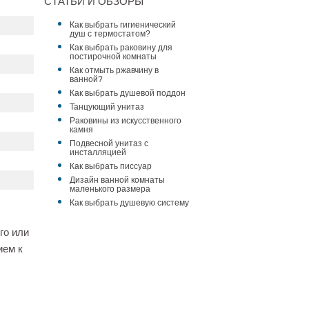
СТАТЬИ И ОБЗОРЫ
Как выбрать гигиенический
душ с термостатом?
Как выбрать раковину для
постирочной комнаты
Как отмыть ржавчину в
ванной?
Как выбрать душевой поддон
Танцующий унитаз
Раковины из искусственного
камня
Подвесной унитаз с
инсталляцией
Как выбрать писсуар
Дизайн ванной комнаты
маленького размера
Как выбрать душевую систему
го или
ием к