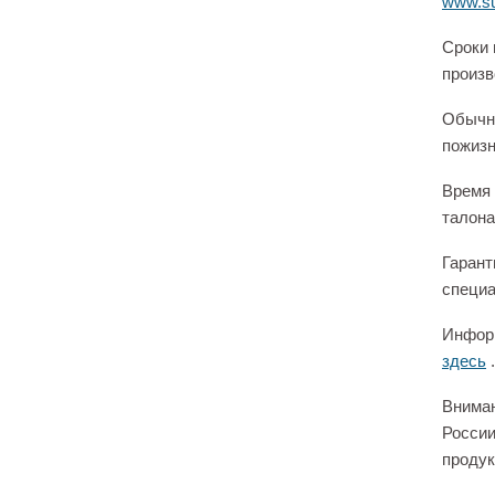
www.su
Сроки 
произв
Обычно
пожизн
Время 
талона
Гарант
специа
Информ
здесь
.
Вниман
России
продук