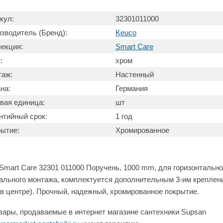
кул:
32301011000
зводитель (Бренд):
Keuco
екция:
Smart Care
:
хром
таж:
Настенный
на:
Германия
вая единица:
шт
нтийный срок:
1 год
ытие:
Хромированное
Smart Care 32301 011000 Поручень, 1000 mm, для горизонтально
ального монтажа, комплектуется дополнительным 3-им креплен
(в центре). Прочный, надежный, хромированное покрытие.
вары, продаваемые в интернет магазине сантехники Supsan