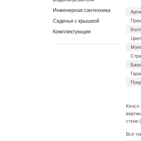
Инженерная сантехника
Арти
Прои
Сиденья с крышкой
Колл
Комплектующие
Цвет
Мон
Стра
Базо
Гара
Покр
Keuco 
вертик
стене 
Все то