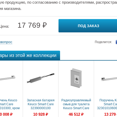
ую продукцию, по согласованию с производителями, распростра
ия магазина.
17 769 ₽
ПОД ЗАКАЗ
Цена:
 вопрос
Поделится:
ары из этой же коллекции
чень Keuco
Запасная батарея
Радиоуправляемый
Поручень K
mart Care
Keuco Smart Care
смыв для туалета
Smart Ca
010300, хром
32390000100
Keuco Smart Care
32301010600
32390170000,
0 008 ₽
10 928 ₽
46 512 ₽
13 279
алюминий