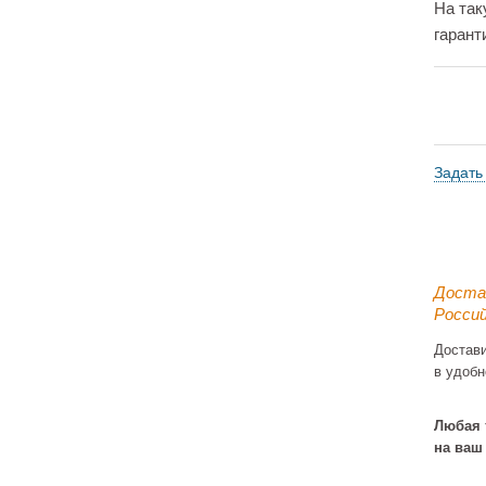
На так
гарант
Задать
Доста
Россий
Достав
в удобн
Любая 
на ваш