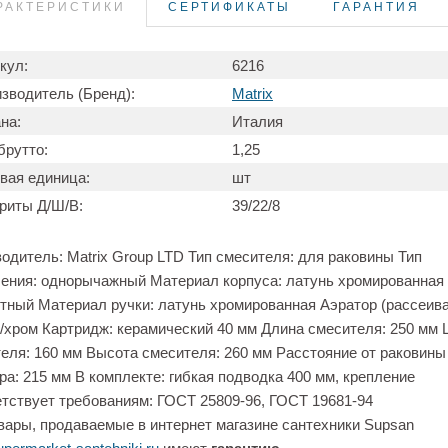
РАКТЕРИСТИКИ
СЕРТИФИКАТЫ
ГАРАНТИЯ
кул:
6216
зводитель (Бренд):
Matrix
на:
Италия
брутто:
1,25
вая единица:
шт
риты Д/Ш/В:
39/22/8
одитель: Matrix Group LTD Тип смесителя: для раковины Тип
ения: однорычажный Материал корпуса: латунь хромированная
тный Материал ручки: латунь хромированная Аэратор (рассеива
/хром Картридж: керамический 40 мм Длина смесителя: 250 мм
еля: 160 мм Высота смесителя: 260 мм Расстояние от раковины
ра: 215 мм В комплекте: гибкая подводка 400 мм, крепление
тствует требованиям: ГОСТ 25809-96, ГОСТ 19681-94
вары, продаваемые в интернет магазине сантехники Supsan