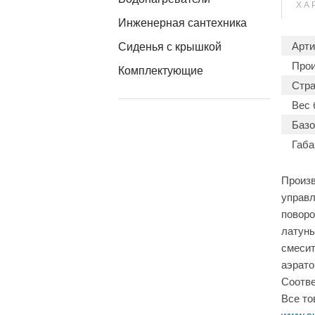
ХА
Инженерная сантехника
Арти
Сиденья с крышкой
Прои
Комплектующие
Стра
Вес 
Базо
Габа
Произв
управл
поворо
латунь
смесит
аэрато
Соотве
Все то