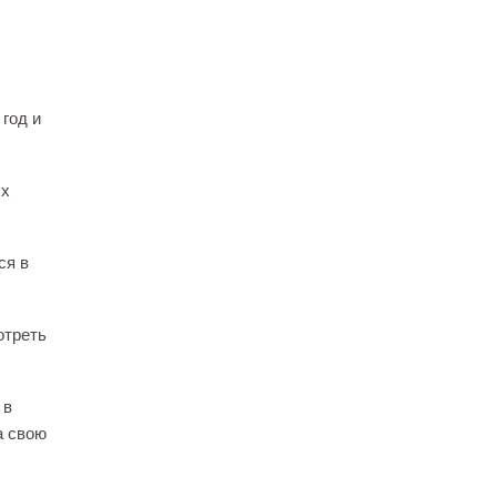
 год и
ых
ся в
отреть
 в
а свою