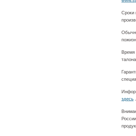
www.su
Сроки 
произв
Обычно
пожизн
Время 
талона
Гарант
специа
Информ
здесь
.
Вниман
России
продук