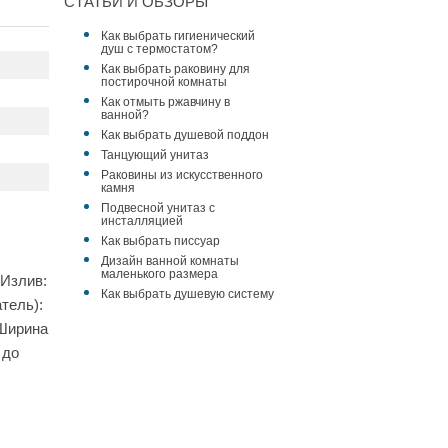
СТАТЬИ И ОБЗОРЫ
Как выбрать гигиенический
душ с термостатом?
Как выбрать раковину для
постирочной комнаты
Как отмыть ржавчину в
ванной?
Как выбрать душевой поддон
Танцующий унитаз
Раковины из искусственного
камня
Подвесной унитаз с
инсталляцией
Как выбрать писсуар
Дизайн ванной комнаты
маленького размера
 Излив:
Как выбрать душевую систему
тель):
 Ширина
 до