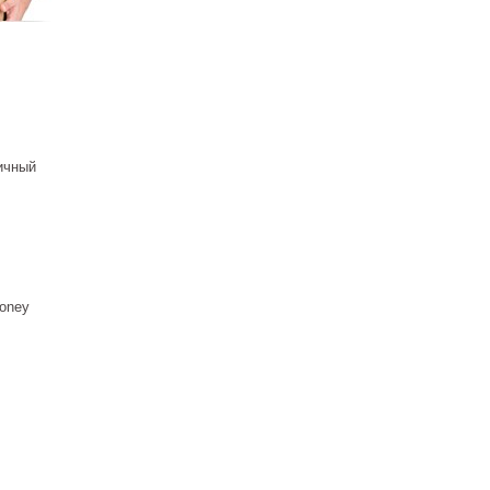
ичный
oney