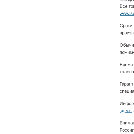
Все то
www.su
Сроки 
произв
Обычно
пожизн
Время 
талона
Гарант
специа
Информ
здесь
.
Вниман
России