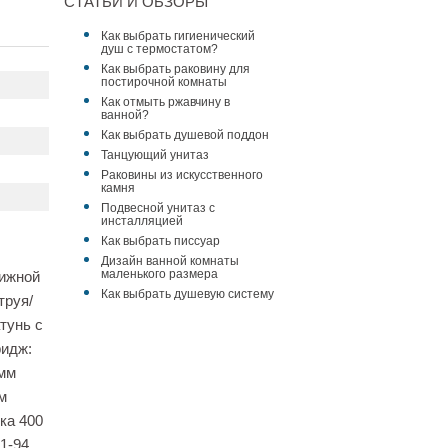
СТАТЬИ И ОБЗОРЫ
Как выбрать гигиенический
душ с термостатом?
Как выбрать раковину для
постирочной комнаты
Как отмыть ржавчину в
ванной?
Как выбрать душевой поддон
Танцующий унитаз
Раковины из искусственного
камня
Подвесной унитаз с
инсталляцией
Как выбрать писсуар
Дизайн ванной комнаты
маленького размера
вижной
Как выбрать душевую систему
труя/
тунь с
ридж:
 мм
м
ка 400
1-94