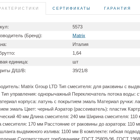
РАКТЕРИСТИКИ
СЕРТИФИКАТЫ
ГАРАНТИЯ
кул:
5573
зводитель (Бренд):
Matrix
на:
Италия
брутто:
1,64
вая единица:
шт
риты Д/Ш/В:
39/21/8
одитель: Matrix Group LTD Тип смесителя: для раковины с выд
 Тип управления: однорычажный Переключатель потока воды: с
териал корпуса: латунь с покрытием эмаль Материал ручки: ла
ием эмаль Цвет: черный Аэратор (рассеиватель): пластик Карт
ческий 40 мм Длина смесителя: 240 мм Ширина смесителя: 110
 смесителя: 170 мм Расстояние от раковины до аэратора: 110 м
шланга выдвижного излива: 1100 мм В комплекте: гибкая подвод
епление Соответствует требованиям: ГОСТ 25809-96, ГОСТ 1968