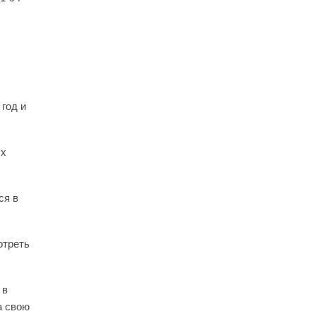
 год и
ых
ся в
отреть
 в
а свою