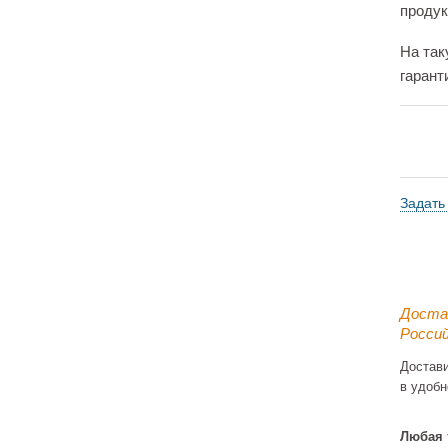
продук
На так
гарант
Задать
Доста
Россий
Достав
в удобн
Любая 