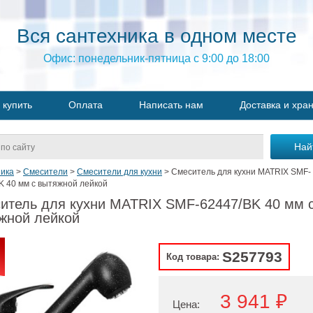
Вся сантехника в одном месте
Офис: понедельник-пятница с 9:00 до 18:00
 купить
Оплата
Написать нам
Доставка и хра
ика
>
Смесители
>
Смесители для кухни
>
Смеситель для кухни MATRIX SMF-
K 40 мм с вытяжной лейкой
итель для кухни MATRIX SMF-62447/BK 40 мм 
жной лейкой
S257793
Код товара:
3 941 ₽
Цена: