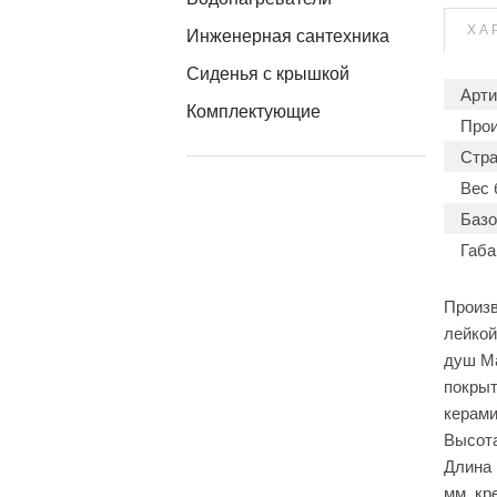
ХА
Инженерная сантехника
Сиденья с крышкой
Арти
Комплектующие
Прои
Стра
Вес 
Базо
Габа
Произв
лейкой
душ Ма
покрыт
керами
Высота
Длина 
мм, кр