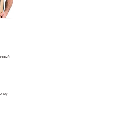
ичный
oney