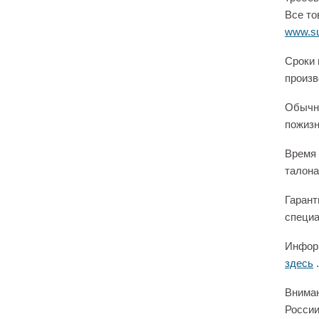
Все то
www.su
Сроки 
произв
Обычно
пожизн
Время 
талона
Гарант
специа
Информ
здесь
.
Вниман
России