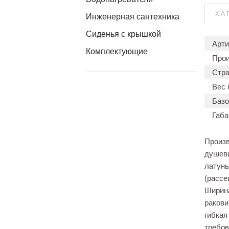
ХА
Инженерная сантехника
Сиденья с крышкой
Арти
Комплектующие
Прои
Стра
Вес 
Базо
Габа
Произв
душевы
латунь
(рассе
Ширина
ракови
гибкая
требов