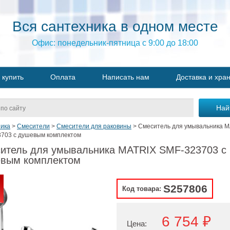
Вся сантехника в одном месте
Офис: понедельник-пятница с 9:00 до 18:00
 купить
Оплата
Написать нам
Доставка и хра
ика
>
Смесители
>
Смесители для раковины
>
Смеситель для умывальника M
703 с душевым комплектом
итель для умывальника MATRIX SMF-323703 с
вым комплектом
S257806
Код товара:
6 754 ₽
Цена: