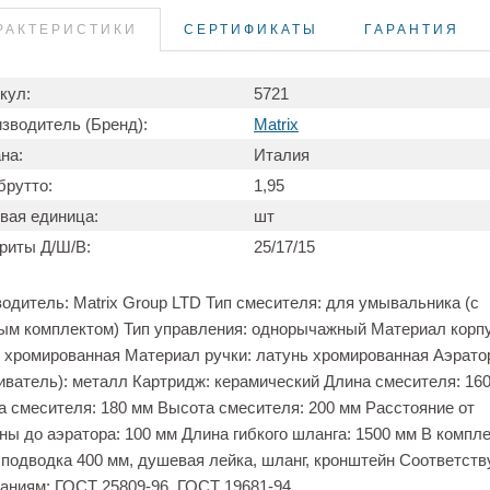
РАКТЕРИСТИКИ
СЕРТИФИКАТЫ
ГАРАНТИЯ
кул:
5721
зводитель (Бренд):
Matrix
на:
Италия
брутто:
1,95
вая единица:
шт
риты Д/Ш/В:
25/17/15
одитель: Matrix Group LTD Тип смесителя: для умывальника (с
м комплектом) Тип управления: однорычажный Материал корпу
 хромированная Материал ручки: латунь хромированная Аэрато
иватель): металл Картридж: керамический Длина смесителя: 16
 смесителя: 180 мм Высота смесителя: 200 мм Расстояние от
ны до аэратора: 100 мм Длина гибкого шланга: 1500 мм В компле
 подводка 400 мм, душевая лейка, шланг, кронштейн Соответств
аниям: ГОСТ 25809-96, ГОСТ 19681-94