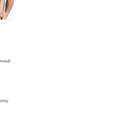
ичный
oney