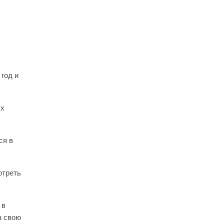
 год и
ых
ся в
отреть
 в
а свою