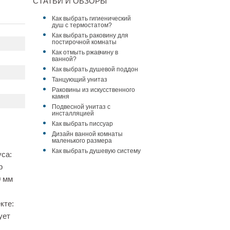
СТАТЬИ И ОБЗОРЫ
Как выбрать гигиенический
душ с термостатом?
Как выбрать раковину для
постирочной комнаты
Как отмыть ржавчину в
ванной?
Как выбрать душевой поддон
Танцующий унитаз
Раковины из искусственного
камня
Подвесной унитаз с
инсталляцией
Как выбрать писсуар
Дизайн ванной комнаты
маленького размера
Как выбрать душевую систему
са:
р
0 мм
кте:
ует