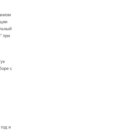
анизм
кции
альный
" при
тук
боре с
 год и