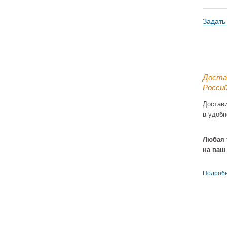
Задать
Доста
Россий
Достав
в удобн
Любая 
на ваш
Подробн