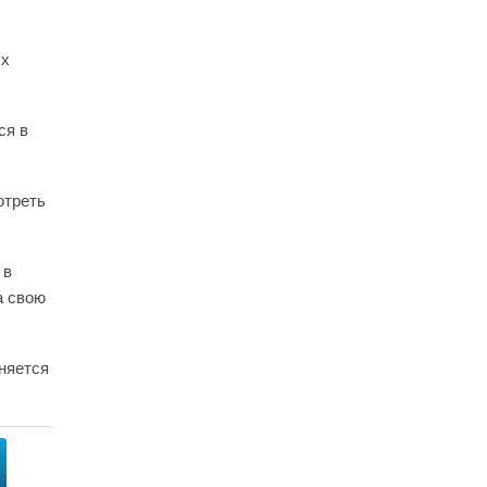
ых
ся в
отреть
 в
а свою
няется