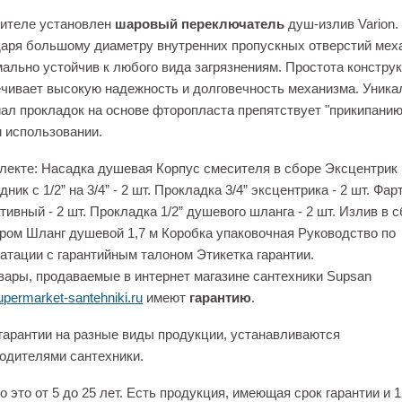
ителе установлен
шаровый переключатель
душ-излив Varion.
аря большому диаметру внутренних пропускных отверстий мех
ально устойчив к любого вида загрязнениям. Простота констру
чивает высокую надежность и долговечность механизма. Уник
ал прокладок на основе фторопласта препятствует "прикипанию
 использовании.
лекте: Насадка душевая Корпус смесителя в сборе Эксцентрик
ник с 1/2” на 3/4” - 2 шт. Прокладка 3/4” эксцентрика - 2 шт. Фар
тивный - 2 шт. Прокладка 1/2” душевого шланга - 2 шт. Излив в с
ром Шланг душевой 1,7 м Коробка упаковочная Руководство по
атации с гарантийным талоном Этикетка гарантии.
вары, продаваемые в интернет магазине сантехники Supsan
permarket-santehniki.ru
имеют
гарантию
.
гарантии на разные виды продукции, устанавливаются
одителями сантехники.
 это от 5 до 25 лет. Есть продукция, имеющая срок гарантии и 1