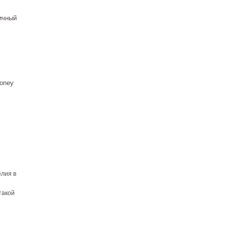
ичный
oney
елия в
такой