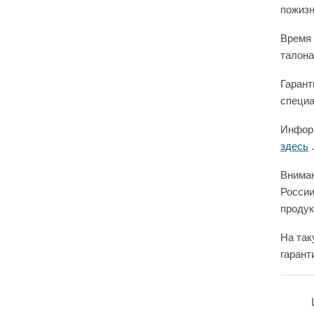
пожизн
Время 
талона
Гарант
специа
Информ
здесь
.
Вниман
России
продук
На так
гарант