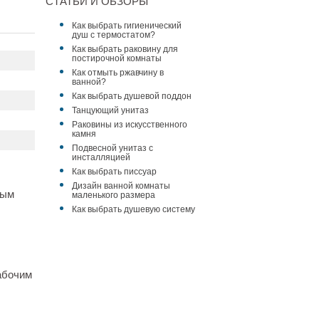
СТАТЬИ И ОБЗОРЫ
Как выбрать гигиенический
душ с термостатом?
Как выбрать раковину для
постирочной комнаты
Как отмыть ржавчину в
ванной?
Как выбрать душевой поддон
Танцующий унитаз
Раковины из искусственного
камня
Подвесной унитаз с
инсталляцией
Как выбрать писсуар
Дизайн ванной комнаты
вым
маленького размера
Как выбрать душевую систему
абочим