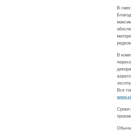
В смес
Благод
максим
обеспе
матери
редком
В комп
переход
декора
аэрато
эксплу
Все то
www.su
Сроки 
произв
Обычно