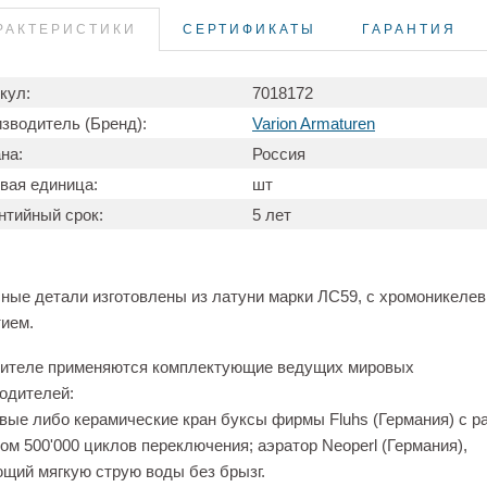
РАКТЕРИСТИКИ
СЕРТИФИКАТЫ
ГАРАНТИЯ
кул:
7018172
зводитель (Бренд):
Varion Armaturen
на:
Россия
вая единица:
шт
нтийный срок:
5 лет
ные детали изготовлены из латуни марки ЛС59, с хромоникеле
ием.
сителе применяются комплектующие ведущих мировых
одителей:
вые либо керамические кран буксы фирмы Fluhs (Германия) с р
ом 500'000 циклов переключения; аэратор Neoperl (Германия),
щий мягкую струю воды без брызг.