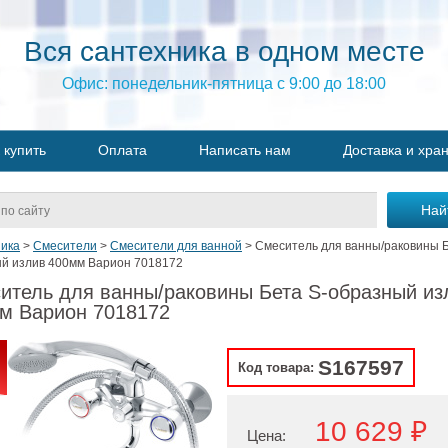
Вся сантехника в одном месте
Офис: понедельник-пятница с 9:00 до 18:00
 купить
Оплата
Написать нам
Доставка и хра
ика
>
Смесители
>
Смесители для ванной
>
Смеситель для ванны/раковины Б
й излив 400мм Варион 7018172
итель для ванны/раковины Бета S-образный из
м Варион 7018172
S167597
Код товара:
10 629 ₽
Цена: