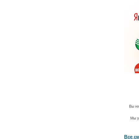
Вы ни
Мы у
Все с