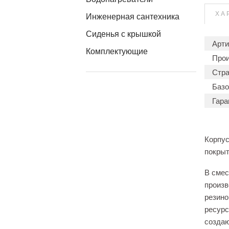
ХА
Инженерная сантехника
Сиденья с крышкой
Арти
Комплектующие
Прои
Стра
Базо
Гара
Корпус
покрыт
В сме
произв
резино
ресурс
создаю