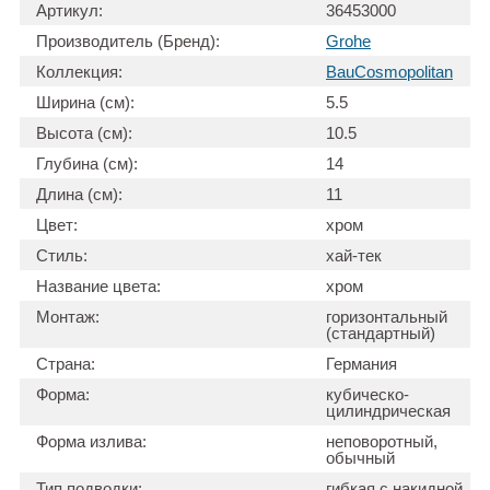
Артикул:
36453000
Производитель (Бренд):
Grohe
Коллекция:
BauCosmopolitan
Ширина (см):
5.5
Высота (см):
10.5
Глубина (см):
14
Длина (см):
11
Цвет:
хром
Стиль:
хай-тек
Название цвета:
хром
Монтаж:
горизонтальный
(стандартный)
Страна:
Германия
Форма:
кубическо-
цилиндрическая
Форма излива:
неповоротный,
обычный
Тип подводки:
гибкая с накидной