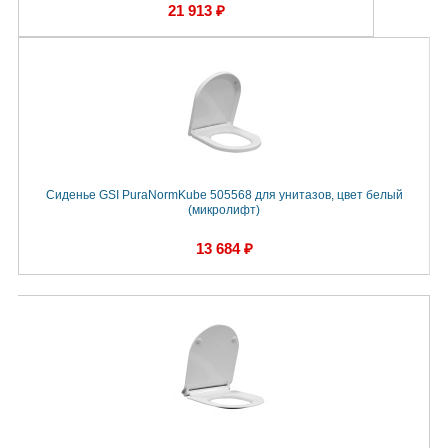
21 913 ₽
Сиденье GSI PuraNormKube 505568 для унитазов, цвет белый
(микролифт)
13 684 ₽