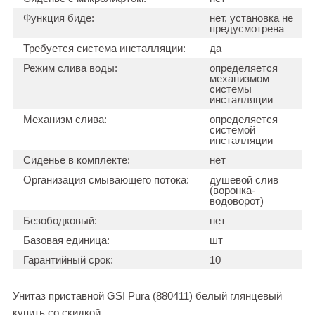
Функция биде:
нет, установка не
предусмотрена
Требуется система инсталляции:
да
Режим слива воды:
определяется
механизмом
системы
инсталляции
Механизм слива:
определяется
системой
инсталляции
Сиденье в комплекте:
нет
Организация смывающего потока:
душевой слив
(воронка-
водоворот)
Безободковый:
нет
Базовая единица:
шт
Гарантийный срок:
10
Унитаз приставной GSI Pura (880411) белый глянцевый
купить со скидкой.