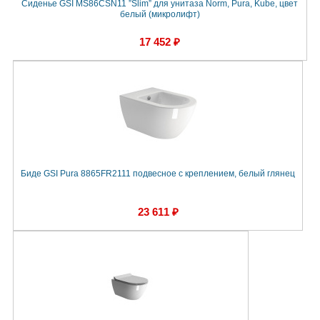
Сиденье GSI MS86CSN11 ”Slim” для унитаза Norm, Pura, Kube, цвет
белый (микролифт)
17 452 ₽
Биде GSI Pura 8865FR2111 подвесное с креплением, белый глянец
23 611 ₽