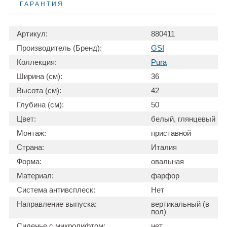
ГАРАНТИЯ
Артикул:
880411
Производитель (Бренд):
GSI
Коллекция:
Pura
Ширина (см):
36
Высота (см):
42
Глубина (см):
50
Цвет:
белый, глянцевый
Монтаж:
приставной
Страна:
Италия
Форма:
овальная
Материал:
фарфор
Система антивсплеск:
Нет
Направление выпуска:
вертикальный (в
пол)
Сиденье с микролифтом:
нет