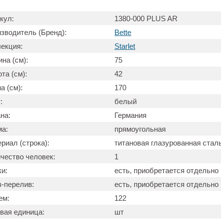
кул:
1380-000 PLUS AR
зводитель (Бренд):
Bette
екция:
Starlet
на (см):
75
та (см):
42
а (см):
170
:
белый
на:
Германия
а:
прямоугольная
риал (строка):
титановая глазурованная стал
чество человек:
1
и:
есть, приобретается отдельно
-перелив:
есть, приобретается отдельно
ем:
122
вая единица:
шт