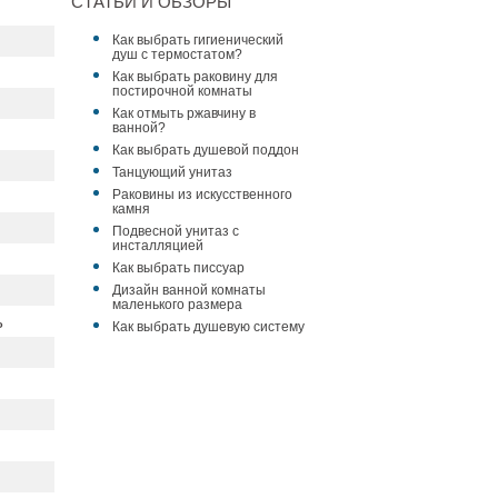
СТАТЬИ И ОБЗОРЫ
Как выбрать гигиенический
душ с термостатом?
Как выбрать раковину для
постирочной комнаты
Как отмыть ржавчину в
ванной?
Как выбрать душевой поддон
Танцующий унитаз
Раковины из искусственного
камня
Подвесной унитаз с
инсталляцией
Как выбрать писсуар
Дизайн ванной комнаты
маленького размера
ь
Как выбрать душевую систему