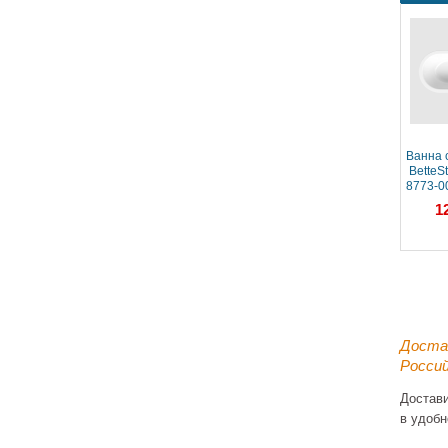
Ванна 
BetteSt
8773-0
антис
1
Доста
Россий
Достав
в удобн
Ванна 
BetteSt