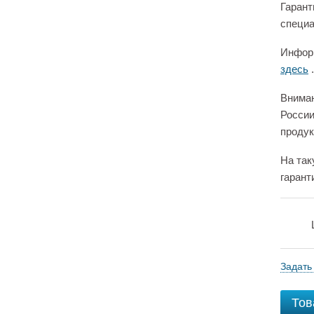
Гарант
специа
Информ
здесь
.
Вниман
России
продук
На так
гарант
Задать
Тов