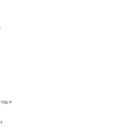
,
 год и
ых