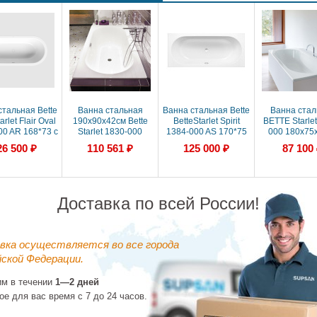
стальная Bette
Ванна стальная
Ванна стальная Bette
Ванна стал
arlet Flair Oval
190х90х42см Bette
BetteStarlet Spirit
BETTE Starlet
00 AR 168*73 с
Starlet 1830-000
1384-000 AS 170*75
000 180х75х
липом, цвет-
PLUS с
BetteАнтислип Sense,
шумоизоля
26 500 ₽
110 561 ₽
125 000 ₽
87 100
белый
шумоизоляцией
цвет-белый
белая
встраиваемая
Доставка по всей России!
вка осуществляется во все города
ской Федерации.
им в течении
1—2 дней
ое для вас время с 7 до 24 часов.
стальная Bette
Ванна стальная Bette
Ванна стальная Bette
Ванна Be
arlet 1830-000
BetteStarlet 1450-000
BetteStarlet Flair Oval
BetteStarlet 1