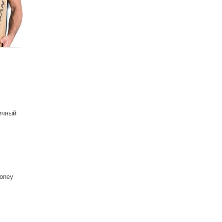
US
 ₽
ичный
анна
Starlet
AS с
цией
 ₽
oney