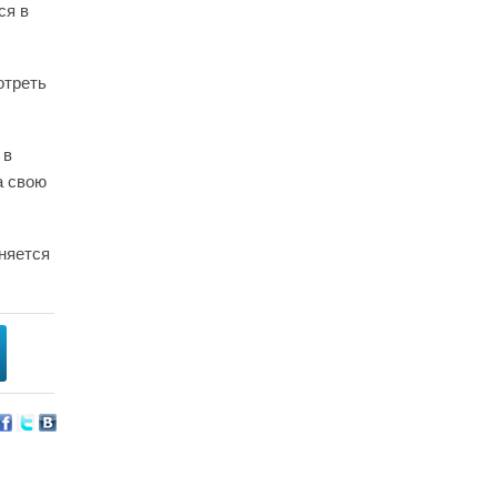
ся в
отреть
 в
а свою
няется