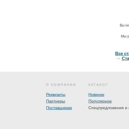
Стал
180х75
Вы ни
1430
ант
1
п
Мы у
Все с
Ста
О КОМПАНИИ
КАТАЛОГ
Реквизиты
Новинки
Стальн
Starle
Партнеры
Популярное
Поставщикам
Спецпредложения и 
шум
6