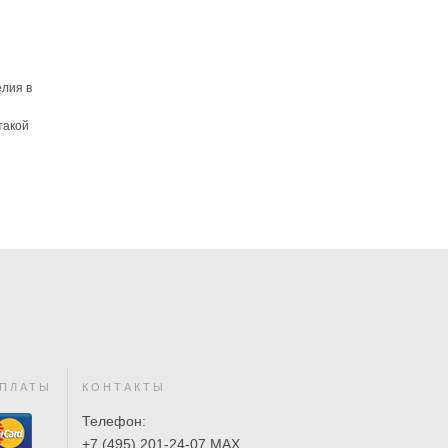
я Bette
Spirit
елия в
80*80
ый
 ₽
такой
 ₽
я Bette
 Oval,
2,
 Plus,
 ₽
ПЛАТЫ
КОНТАКТЫ
Телефон:
+7 (495) 201-24-07 MAX