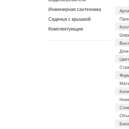
Инженерная сантехника
Арти
Прои
Сиденья с крышкой
Колл
Комплектующие
Шири
Высо
Длин
Цвет
Стра
Форм
Мате
Коли
Ножк
Слив
Объ
Базо