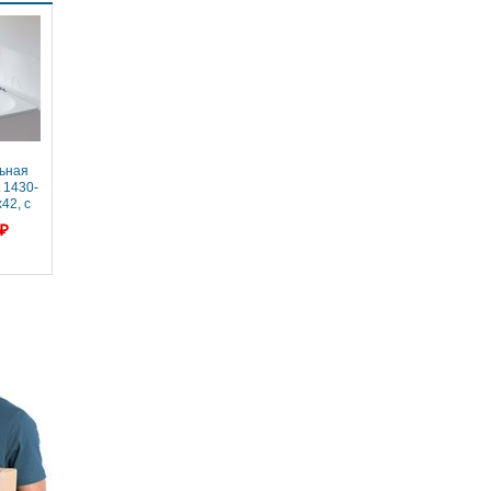
ьная
 1430-
42, с
цией,
 ₽
tte
630-000