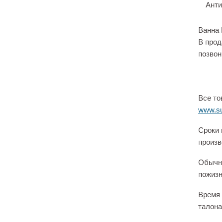
Анти
Ванна 
В прод
позвон
Все то
www.su
Сроки 
произв
Обычно
пожизн
Время 
талона