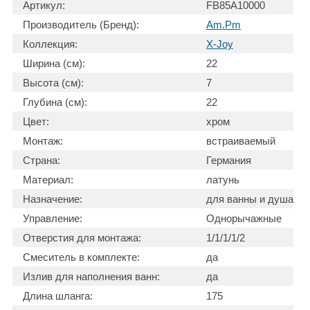
Артикул:
FB85A10000
Производитель (Бренд):
Am.Pm
Коллекция:
X-Joy
Ширина (см):
22
Высота (см):
7
Глубина (см):
22
Цвет:
хром
Монтаж:
встраиваемый
Страна:
Германия
Материал:
латунь
Назначение:
для ванны и душа
Управление:
Однорычажные
Отверстия для монтажа:
1/1/1/1/2
Смеситель в комплекте:
да
Излив для наполнения ванн:
да
Длина шланга:
175