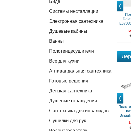
Биде
Системы инсталляции
Prev
Поддон Jacob
Поддон Jacob
Поддон Jacob
Под
Delafon Singulier
Delafon Singulier
Delafon Singulier
Delaf
Электронная сантехника
E67014-MGZ, 130 x
E67021-NAD, 100 x
E67003-MGZ, 120 x
E67033
80 см, материал
90 см, материал
70 см, материал
см, ма
68 239 ₽
60 971 ₽
61 883 ₽
5
Душевые кабины
Neoroc с
Neoroc с
Neoroc с
с ант
антискользящим
антискользящим
антискользящим
по
Ванны
покрытием,
покрытием,
покрытием,
Полотенцесушители
Дер
Все для кухни
Антивандальная сантехника
Готовые решения
Детская сантехника
Душевые ограждения
Prev
Полоте
Сантехника для инвалидов
Jac
Singul
Сушилки для рук
1
Водонагреватели