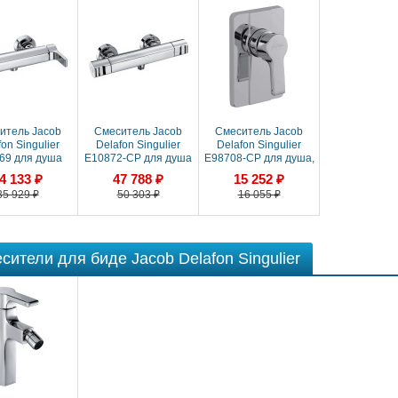
итель Jacob
Смеситель Jacob
Смеситель Jacob
on Singulier
Delafon Singulier
Delafon Singulier
69 для душа
E10872-CP для душа
E98708-CP для душа,
термостатический
встраиваемый,
4 133 ₽
47 788 ₽
15 252 ₽
внешняя часть
35 929 ₽
50 303 ₽
16 055 ₽
сители для биде Jacob Delafon Singulier