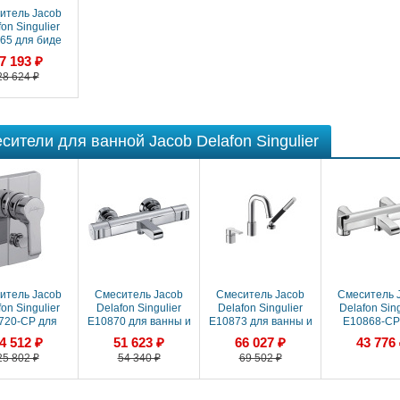
итель Jacob
on Singulier
65 для биде
7 193 ₽
28 624 ₽
сители для ванной Jacob Delafon Singulier
итель Jacob
Смеситель Jacob
Смеситель Jacob
Смеситель 
on Singulier
Delafon Singulier
Delafon Singulier
Delafon Sing
720-CP для
E10870 для ванны и
E10873 для ванны и
E10868-CP
ны и душа,
душа
душа для установки
ванны
4 512 ₽
51 623 ₽
66 027 ₽
43 776
раиваемый,
термостатический
на борт ванны
25 802 ₽
54 340 ₽
69 502 ₽
шняя часть