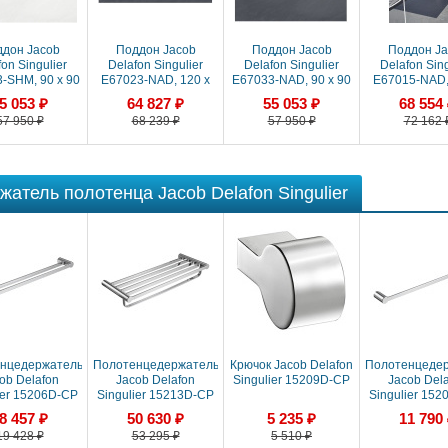
дон Jacob
Поддон Jacob
Поддон Jacob
Поддон Ja
on Singulier
Delafon Singulier
Delafon Singulier
Delafon Sing
-SHM, 90 x 90
E67023-NAD, 120 x
E67033-NAD, 90 x 90
E67015-NAD,
териал Neoroc
90 см, материал
см, материал Neoroc
80 см, мат
5 053 ₽
64 827 ₽
55 053 ₽
68 554
искользящим
Neoroc с
с антискользящим
Neoroc 
57 950 ₽
68 239 ₽
57 950 ₽
72 162 
крытием, б
антискользящим
покрытием, с
антисколь
покрытием,
покрытие
жатель полотенца Jacob Delafon Singulier
нцедержатель
Полотенцедержатель
Крючок Jacob Delafon
Полотенцеде
ob Delafon
Jacob Delafon
Singulier 15209D-CP
Jacob Del
ier 15206D-CP
Singulier 15213D-CP
Singulier 15
двойной
8 457 ₽
50 630 ₽
5 235 ₽
11 790
19 428 ₽
53 295 ₽
5 510 ₽