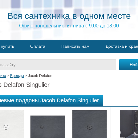
Вся сантехника в одном месте
Офис: понедельник-пятница с 9:00 до 18:00
 купить
Оплата
Написать нам
Доставка и хра
ика
>
Бренды
>
Jacob Delafon
 Delafon Singulier
евые поддоны Jacob Delafon Singulier