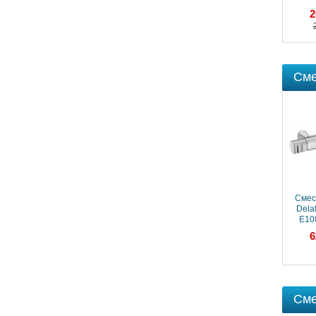
с дон
2
Сме
Смес
Delaf
E10
ва
6
Сме