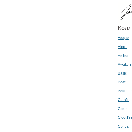
Колл
Adagio
Aleo+
Archer
Awaken 
Basic
Beat
Bourgui
Carafe
Citrus
Cleo 18
Contra