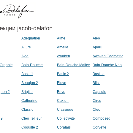
екции jacob-delafon
Adequation
Aime
Aleo
Allure
Amelie
Aparu
Avid
Awaken
Awaken Geometric
Organic
Bain-Douche
Bain-Douche Malice
Bain-Douche Neo
Basic 1
Basic 2
Bastille
Beaujon 2
Biove
Bliss
gnon 2
Brigitte
Brive
Capsule
Catherine
Caxton
Circe
Classic
Classique
Cleo
89
Cleo Tellieur
Collectivite
Composed
Coquille 2
Coralais
Corvette