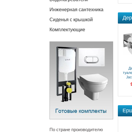
Инженерная сантехника
Дер
Сиденья с крышкой
Комплектующие
Держатель
Д
туалетной бумаги
туал
Jacob Delafon
Jac
Singulier (15217D-CP)
Singuli
7 505 ₽
хром
Ерш
По стране производителю