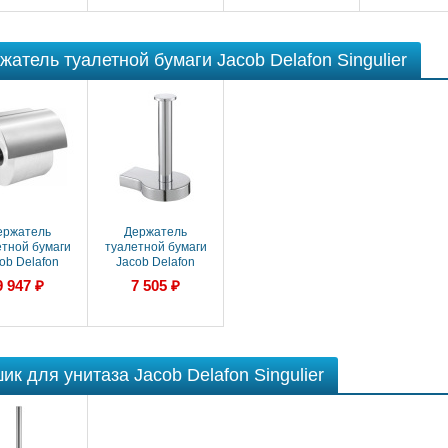
жатель туалетной бумаги Jacob Delafon Singulier
ержатель
Держатель
етной бумаги
туалетной бумаги
ob Delafon
Jacob Delafon
er (15207D-CP)
Singulier (15217D-CP)
9 947 ₽
7 505 ₽
хром
хром
ик для унитаза Jacob Delafon Singulier