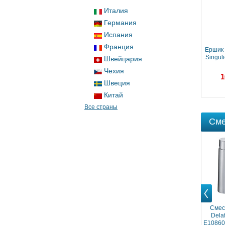
Италия
Германия
Испания
Франция
Ершик 
Singul
Швейцария
Чехия
1
Швеция
Китай
Все страны
Сме
Prev
Смес
Delaf
E10860