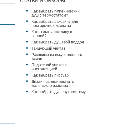
СТАТЬИ И ОБЗОРЫ
Как выбрать гигиенический
душ с термостатом?
Как выбрать раковину для
постирочной комнаты
Как отмыть ржавчину в
ванной?
Как выбрать душевой поддон
Танцующий унитаз
Раковины из искусственного
камня
Подвесной унитаз с
инсталляцией
Держатель
Держатель
Как выбрать писсуар
туалетной бумаги
туалетной бумаги
Дизайн ванной комнаты
Jacob Delafon
Jacob Delafon
маленького размера
Singulier (15207D-CP)
Singulier (15217D-CP)
9 947 ₽
7 505 ₽
хром
хром
Как выбрать душевую систему