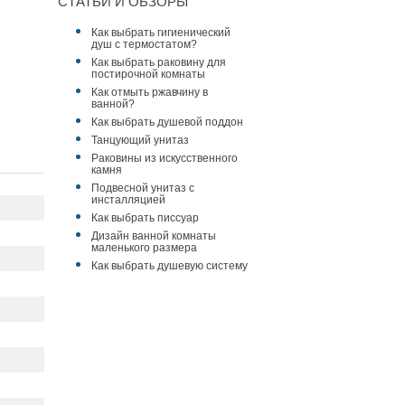
СТАТЬИ И ОБЗОРЫ
Как выбрать гигиенический
душ с термостатом?
Как выбрать раковину для
постирочной комнаты
Как отмыть ржавчину в
ванной?
Как выбрать душевой поддон
Танцующий унитаз
Раковины из искусственного
камня
Подвесной унитаз с
инсталляцией
Как выбрать писсуар
Дизайн ванной комнаты
маленького размера
Как выбрать душевую систему