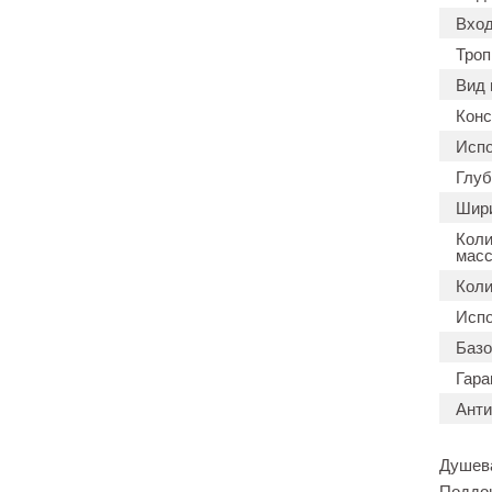
Вход
Троп
Вид 
Конс
Испо
Глуб
Шири
Коли
масс
Коли
Испо
Базо
Гара
Анти
Душева
Поддон