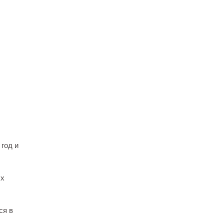
 год и
ых
ся в