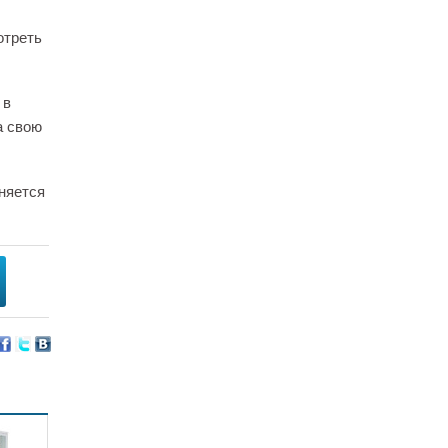
отреть
 в
а свою
няется