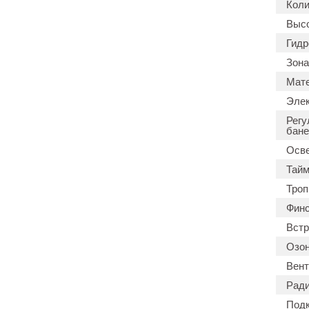
Коли
Высо
Гидр
Зона
Мате
Элек
Регу
бане
Осв
Тайм
Троп
Финс
Встр
Озон
Вент
Ради
Подк