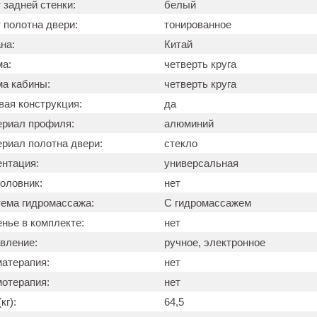
 задней стенки:
белый
 полотна двери:
тонированное
на:
Китай
а:
четверть круга
а кабины:
четверть круга
вая конструкция:
да
риал профиля:
алюминий
риал полотна двери:
стекло
нтация:
универсальная
оловник:
нет
ема гидромассажа:
С гидромассажем
нье в комплекте:
нет
вление:
ручное, электронное
атерапия:
нет
отерапия:
нет
кг):
64,5