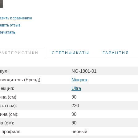
авить к сравнению
авить отзыв
печатать
РАКТЕРИСТИКИ
СЕРТИФИКАТЫ
ГАРАНТИЯ
кул:
NG-1901-01
зводитель (Бренд):
Niagara
екция:
Ultra
на (см):
90
та (см):
220
ина (см):
90
а (см):
90
 профиля:
черный