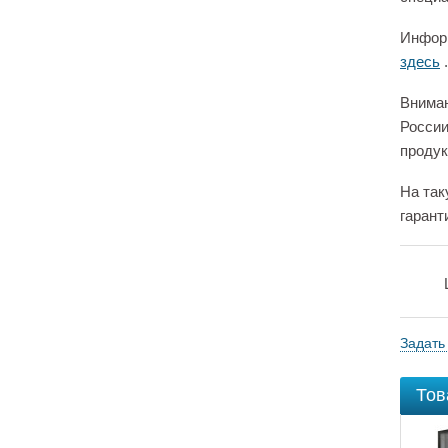
Информ
здесь
.
Вниман
России
продук
На так
гарант
Задать
Тов