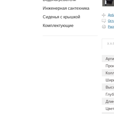
Инженерная сантехника
Доб
Сиденья с крышкой
Ост
Комплектующие
Рас
ХА
Арти
Прои
Колл
Шири
Высо
Глуб
Длин
Цвет