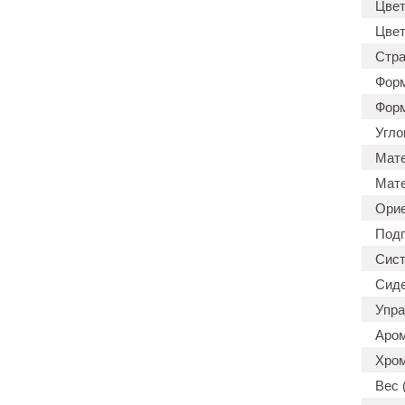
Цвет
Цвет
Стра
Форм
Форм
Угло
Мате
Мате
Орие
Подг
Сист
Сиде
Упра
Аром
Хром
Вес (