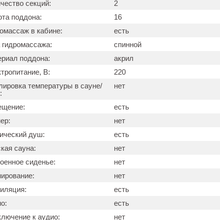
чество секций:
2
та поддона:
16
омассаж в кабине:
есть
 гидромассажа:
спинной
риал поддона:
акрил
тропитание, В:
220
лировка температуры в сауне/
нет
:
ещение:
есть
ер:
нет
ический душ:
есть
кая сауна:
нет
оенное сиденье:
нет
ирование:
нет
иляция:
есть
о:
есть
лючение к аудио:
нет