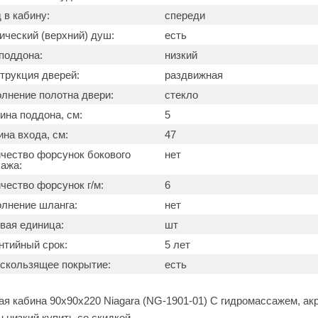
 в кабину:
спереди
ический (верхний) душ:
есть
поддона:
низкий
трукция дверей:
раздвижная
лнение полотна двери:
стекло
ина поддона, см:
5
на входа, см:
47
чество форсунок бокового
нет
ажа:
чество форсунок г/м:
6
лнение шланга:
нет
вая единица:
шт
нтийный срок:
5 лет
скользящее покрытие:
есть
я кабина 90x90x220 Niagara (NG-1901-01) С гидромассажем, ак
 низкий купить со скидкой.