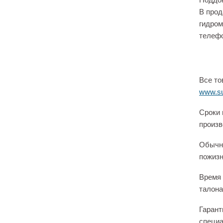
В прод
гидром
телеф
Все то
www.su
Сроки 
произв
Обычно
пожизн
Время 
талона
Гарант
специа