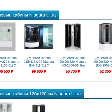
евые кабины Niagara Ultra
вая кабина
Душевая кабина
Душевая кабина
Душевая ка
0x220 Niagara
115x115x220 Niagara
90x90x220 Niagara
90x90x220 N
-3150-01) С
(NG-911-01) С
(NG-2506-01) Без
(NG-1908-0
омассажем,
гидромассажем,
гидромассажа, акрил,
гидромасса
06 500 ₽
99 600 ₽
50 700 ₽
52 300
ил, Поддон
акрил, Поддон
Поддон низкий
акрил, По
высокий
высокий
высоки
евые кабины 120х120 см Niagara Ultra