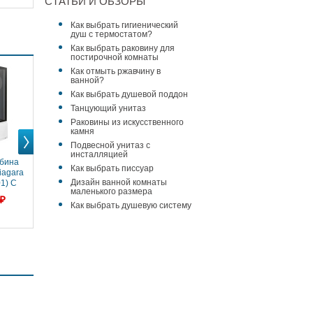
СТАТЬИ И ОБЗОРЫ
Как выбрать гигиенический
душ с термостатом?
Как выбрать раковину для
постирочной комнаты
Как отмыть ржавчину в
ванной?
Как выбрать душевой поддон
Танцующий унитаз
Раковины из искусственного
камня
Подвесной унитаз с
инсталляцией
Next
Next
бина
Душевая кабина
Душевая кабина
Душевая кабина
Как выбрать писсуар
iagara
170x75x220 Niagara
150x70x220 Niagara
90x90x220 Niagara
Дизайн ванной комнаты
1) С
(NG-5170-01) С
(NG-5150-01) С
(NG-908-01) акрил,
маленького размера
жем,
гидромассажем,
гидромассажем,
Поддон высокий
 ₽
89 800 ₽
83 300 ₽
64 200 ₽
ддон
акрил, Поддон
акрил, Поддон
Как выбрать душевую систему
й
высокий
высокий