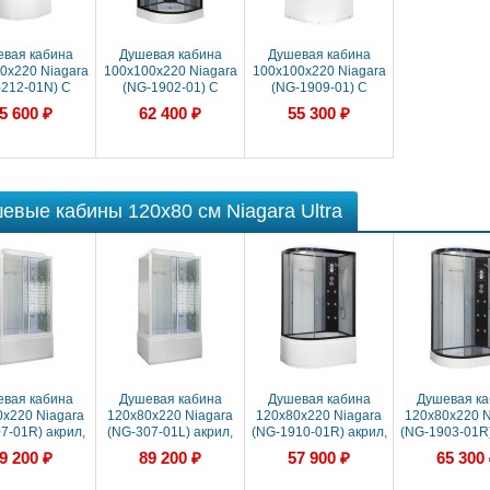
вая кабина
Душевая кабина
Душевая кабина
0x220 Niagara
100x100x220 Niagara
100x100x220 Niagara
-212-01N) С
(NG-1902-01) С
(NG-1909-01) С
омассажем,
гидромассажем,
гидромассажем,
5 600 ₽
62 400 ₽
55 300 ₽
ил, Поддон
акрил, Поддон низкий
акрил, Поддон
высокий
высокий
евые кабины 120х80 см Niagara Ultra
вая кабина
Душевая кабина
Душевая кабина
Душевая ка
0x220 Niagara
120x80x220 Niagara
120x80x220 Niagara
120x80x220 N
7-01R) акрил,
(NG-307-01L) акрил,
(NG-1910-01R) акрил,
(NG-1903-01R)
он высокий
Поддон высокий
Поддон высокий
Поддон ни
9 200 ₽
89 200 ₽
57 900 ₽
65 300