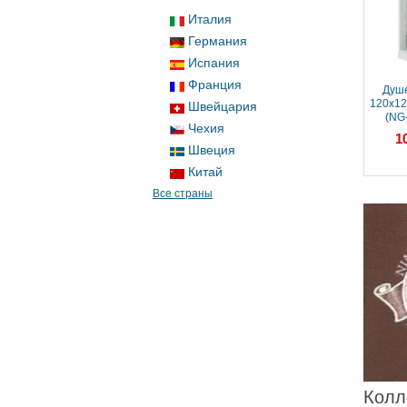
Италия
Германия
Испания
Франция
Душевая кабина
Душе
120x120x220 Niagara
120x12
Швейцария
(NG-5012-01) акрил,
(NG
Чехия
Поддон низкий
гидр
84 600 ₽
1
акрил,
Швеция
Китай
Все страны
Колл