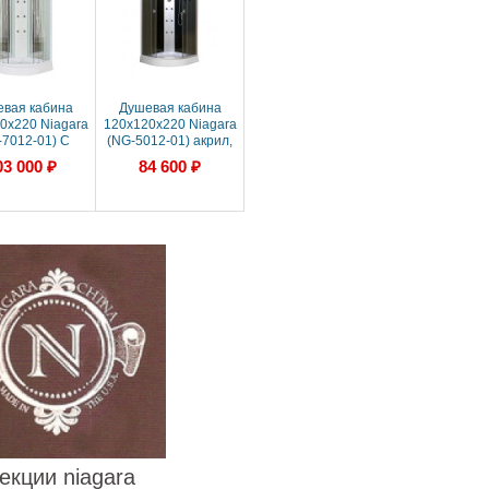
вая кабина
Душевая кабина
0x220 Niagara
120x120x220 Niagara
-7012-01) С
(NG-5012-01) акрил,
омассажем,
Поддон низкий
03 000 ₽
84 600 ₽
 Поддон низкий
екции niagara