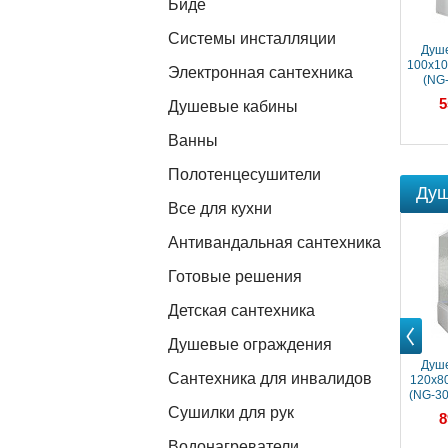
Биде
Системы инсталляции
Душевая кабина
Душевая кабина
Душе
100x100x220 Niagara
100x100x220 Niagara
100x10
Электронная сантехника
(NG-1902-01) С
(NG-1909-01) С
(NG
гидромассажем,
гидромассажем,
гидр
62 400 ₽
55 300 ₽
5
Душевые кабины
акрил, Поддон низкий
акрил, Поддон
акр
высокий
Ванны
Полотенцесушители
Душ
Все для кухни
Антивандальная сантехника
Готовые решения
Детская сантехника
Душевые ограждения
Prev
Душевая кабина
Душе
Сантехника для инвалидов
120x80x220 Niagara
120x8
(NG-214-01LN) акрил,
(NG-30
Поддон высокий
Подд
Сушилки для рук
58 800 ₽
8
Водонагреватели