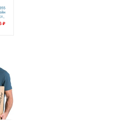
355
ейн
т.,
97 см,
6 ₽
одопад,
сенс. п