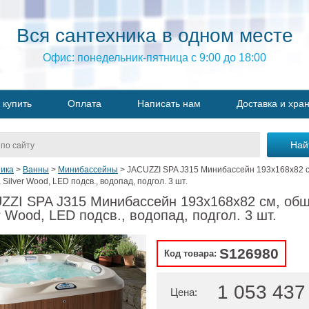
Вся сантехника в одном месте
Офис: понедельник-пятница с 9:00 до 18:00
 купить
Оплата
Написать нам
Доставка и хра
ика
>
Ванны
>
Минибассейны
>
JACUZZI SPA J315 Минибассейн 193х168х82 с
Silver Wood, LED подсв., водопад, подгол. 3 шт.
ZZI SPA J315 Минибассейн 193х168х82 см, об
r Wood, LED подсв., водопад, подгол. 3 шт.
S126980
Код товара:
1 053 437
Цена: