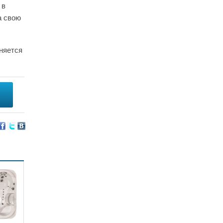
 в
а свою
няется