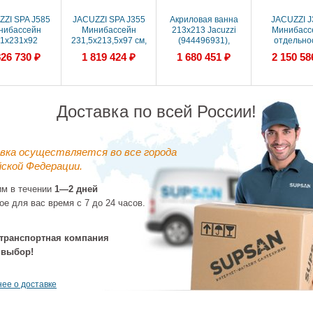
ZI SPA J585
JACUZZI SPA J355
Акриловая ванна
JACUZZI J
нибассейн
Минибассейн
213x213 Jacuzzi
Минибасс
1х231х92
231,5x213,5x97 см,
(944496931),
отдельнос
ивка Curvalux
обшивка Silver Wood,
прямоугольная
231,5x213,5x
826 730 ₽
1 819 424 ₽
1 680 451 ₽
2 150 58
er ,, система
стерео система, LED
LED подсв., в
в. Pro Edge,
подсв., вод
подгол. 4 шт. 
водоп
Доставка по всей России!
вка осуществляется во все города
ской Федерации.
им в течении
1—2 дней
ое для вас время с 7 до 24 часов.
ZI SPA J335
нибассейн
,5х213,5х92
транспортная компания
шивка Silver
594 794 ₽
 LED подсв.,
 выбор!
д, подгол. 3 ш
ее о доставке