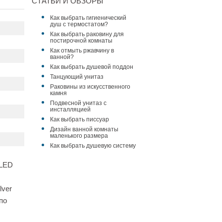
СТАТЬИ И ОБЗОРЫ
Как выбрать гигиенический
душ с термостатом?
Как выбрать раковину для
постирочной комнаты
Как отмыть ржавчину в
ванной?
Как выбрать душевой поддон
Танцующий унитаз
Раковины из искусственного
камня
Подвесной унитаз с
инсталляцией
Как выбрать писсуар
Дизайн ванной комнаты
маленького размера
Как выбрать душевую систему
 LED
lver
по