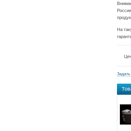
Вниман
России
продук
На так
гарант
Це
Задать
Тов