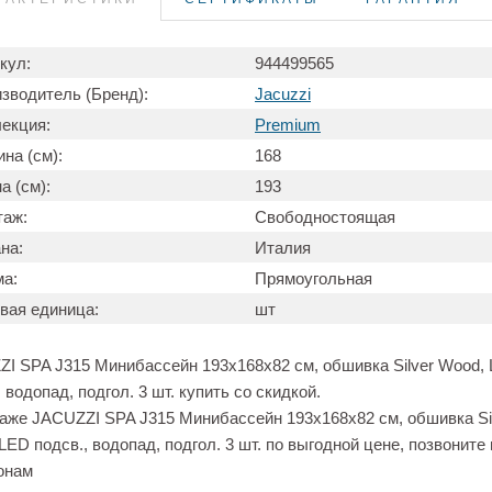
кул:
944499565
зводитель (Бренд):
Jacuzzi
екция:
Premium
на (см):
168
а (см):
193
таж:
Свободностоящая
на:
Италия
а:
Прямоугольная
вая единица:
шт
I SPA J315 Минибассейн 193х168х82 см, обшивка Silver Wood,
, водопад, подгол. 3 шт. купить со скидкой.
аже JACUZZI SPA J315 Минибассейн 193х168х82 см, обшивка Si
LED подсв., водопад, подгол. 3 шт. по выгодной цене, позвоните 
онам