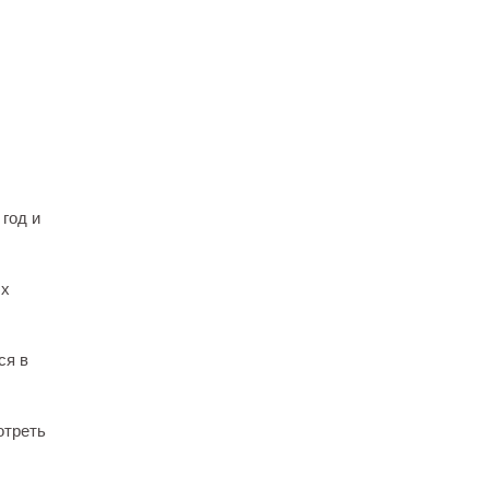
 год и
ых
ся в
отреть