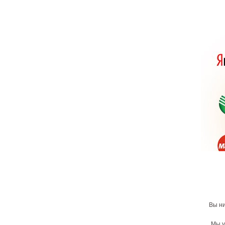
Вы ни
Мы у