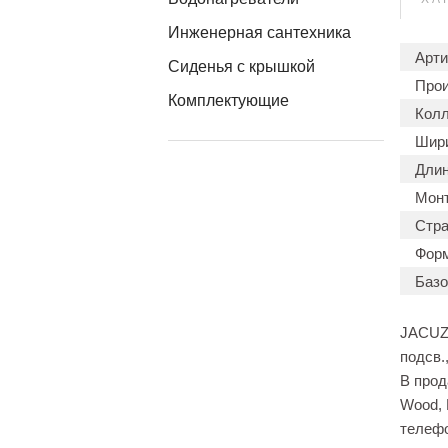
Инженерная сантехника
Арти
Сиденья с крышкой
Прои
Комплектующие
Колл
Шири
Длин
Мон
Стра
Форм
Базо
JACUZZ
подсв.
В прод
Wood, 
телеф