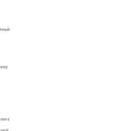
ичный
oney
елия в
такой