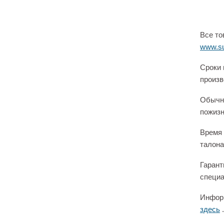
Все то
www.su
Сроки 
произв
Обычно
пожизн
Время 
талона
Гарант
специа
Информ
здесь
.