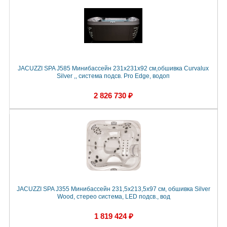
JACUZZI SPA J585 Минибассейн 231х231х92 см,обшивка Curvalux
Silver ,, система подсв. Pro Edge, водоп
2 826 730 ₽
JACUZZI SPA J355 Минибассейн 231,5x213,5x97 см, обшивка Silver
Wood, стерео система, LED подсв., вод
1 819 424 ₽