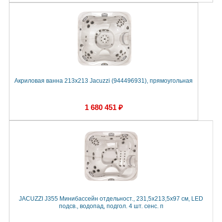
Акриловая ванна 213x213 Jacuzzi (944496931), прямоугольная
1 680 451 ₽
JACUZZI J355 Минибассейн отдельност., 231,5x213,5x97 см, LED
подсв., водопад, подгол. 4 шт. сенс. п