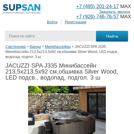
+7 (495) 201-24-17
MAX
Заказать звонок
+7 (926) 746-76-57
MAX
Войти
Регистрация
Сантехника
>
Ванны
>
Минибассейны
>
JACUZZI SPA J335
Минибассейн 213,5х213,5х92 см,обшивка Silver Wood, LED подсв.,
водопад, подгол. 3 ш
JACUZZI SPA J335 Минибассейн
213,5х213,5х92 см,обшивка Silver Wood,
LED подсв., водопад, подгол. 3 ш