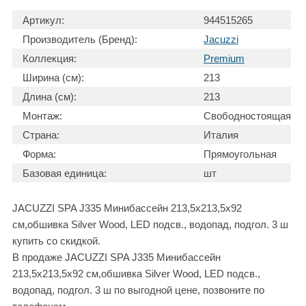
Артикул:
944515265
Производитель (Бренд):
Jacuzzi
Коллекция:
Premium
Ширина (см):
213
Длина (см):
213
Монтаж:
Свободностоящая
Страна:
Италия
Форма:
Прямоугольная
Базовая единица:
шт
JACUZZI SPA J335 Минибассейн 213,5х213,5х92
см,обшивка Silver Wood, LED подсв., водопад, подгол. 3 ш
купить со скидкой.
В продаже JACUZZI SPA J335 Минибассейн
213,5х213,5х92 см,обшивка Silver Wood, LED подсв.,
водопад, подгол. 3 ш по выгодной цене, позвоните по