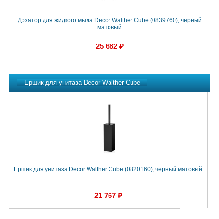
Дозатор для жидкого мыла Decor Walther Cube (0839760), черный
Д
матовый
25 682 ₽
Ершик для унитаза Decor Walther Cube
Ершик для унитаза Decor Walther Cube (0820160), черный матовый
Е
21 767 ₽