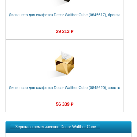
Диспенсер для салфеток Decor Walther Cube (0845617), бронза
Д
29 213 ₽
Диспенсер для салфеток Decor Walther Cube (0845620), золото
56 339 ₽
Зеркало косметическое Decor Walther Cube