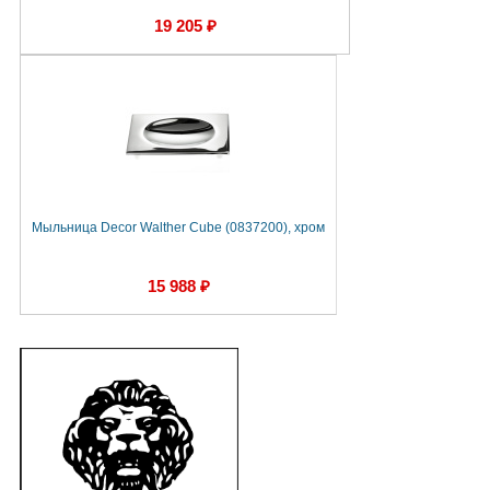
19 205 ₽
Мыльница Decor Walther Cube (0837200), хром
М
15 988 ₽