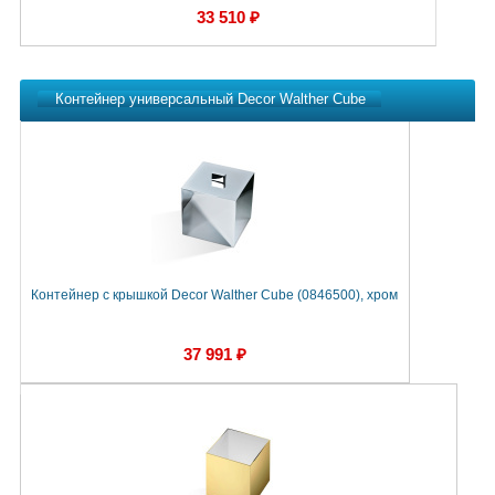
33 510 ₽
Контейнер универсальный Decor Walther Cube
Контейнер с крышкой Decor Walther Cube (0846500), хром
К
37 991 ₽