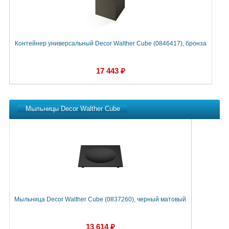
Контейнер универсальный Decor Walther Cube (0846417), бронза
17 443 ₽
Мыльницы Decor Walther Cube
Мыльница Decor Walther Cube (0837260), черный матовый
М
13 614 ₽