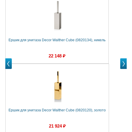
Ершик для унитаза Decor Walther Cube (0820134), никель
Е
22 148 ₽
Prev
Next
Next
Ершик для унитаза Decor Walther Cube (0820120), золото
21 924 ₽