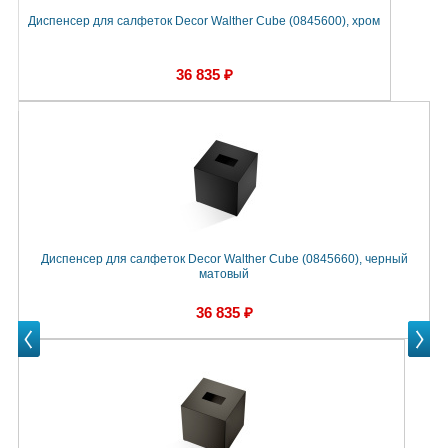
Диспенсер для салфеток Decor Walther Cube (0845600), хром
Д
36 835 ₽
Диспенсер для салфеток Decor Walther Cube (0845660), черный
Д
матовый
36 835 ₽
Prev
Next
Next