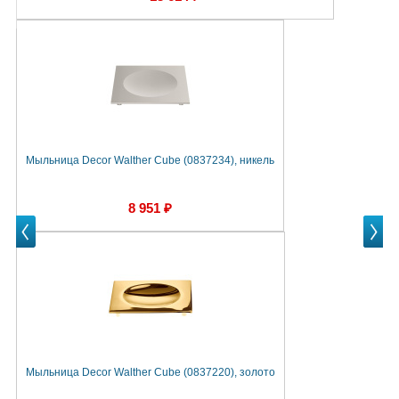
Мыльница Decor Walther Cube (0837234), никель
М
8 951 ₽
Prev
Next
Next
Мыльница Decor Walther Cube (0837220), золото
М