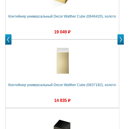
Контейнер универсальный Decor Walther Cube (0846420), золото
К
19 049 ₽
Prev
Next
Next
Контейнер универсальный Decor Walther Cube (0837182), золото
К
14 835 ₽