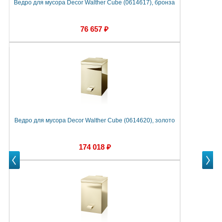
Ведро для мусора Decor Walther Cube (0614617), бронза
В
76 657 ₽
Ведро для мусора Decor Walther Cube (0614620), золото
174 018 ₽
Prev
Next
Next