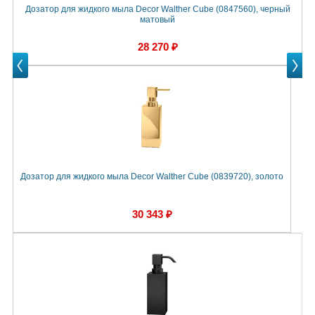
Дозатор для жидкого мыла Decor Walther Cube (0847560), черный
Д
матовый
28 270 ₽
Prev
Next
Next
Дозатор для жидкого мыла Decor Walther Cube (0839720), золото
Д
30 343 ₽