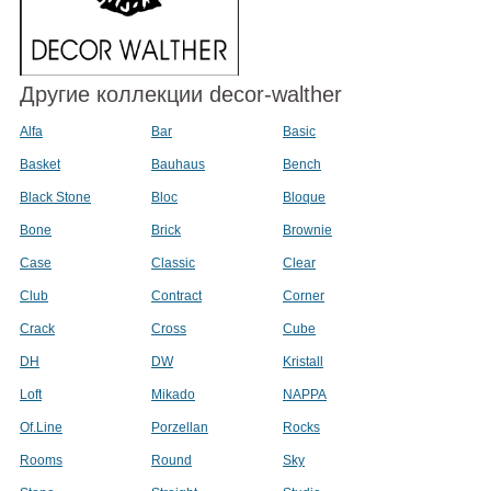
Другие коллекции decor-walther
Alfa
Bar
Basic
Basket
Bauhaus
Bench
Black Stone
Bloc
Bloque
Bone
Brick
Brownie
Case
Classic
Clear
Club
Contract
Corner
Crack
Cross
Cube
DH
DW
Kristall
Loft
Mikado
NAPPA
Of.Line
Porzellan
Rocks
Rooms
Round
Sky