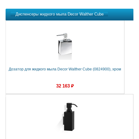
Диспенсеры жидкого мыла Decor Walther Cube
Дозатор для жидкого мыла Decor Walther Cube (0824900), хром
Д
32 163 ₽