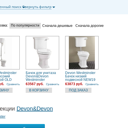
енный поиск
Свернуть фильтр
овка:
По популярности
Сначала дешевые
Сначала дорогие
estminster
Бачок для унитаза
Devon Westminster
ысокий
Devon&Devon
Бачок низкий
ой OLD
Westminster
подвесной NEW19
S
IBCBWES
IBCZWES
уб.
63567 руб.
63873 руб.
Сравнить
Сравнить
Сравнить
екции
Devon&Devon
ster