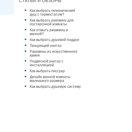
СТАТЬИ И ОБЗОРЫ
Как выбрать гигиенический
душ с термостатом?
Как выбрать раковину для
постирочной комнаты
Как отмыть ржавчину в
ванной?
Как выбрать душевой поддон
Танцующий унитаз
Раковины из искусственного
камня
Подвесной унитаз с
инсталляцией
Как выбрать писсуар
Дизайн ванной комнаты
маленького размера
Как выбрать душевую систему