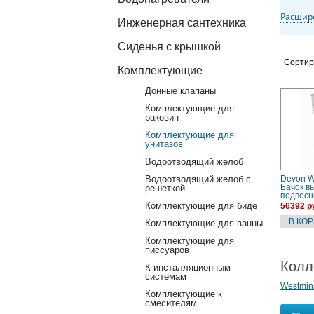
Расшир
Инженерная сантехника
Сиденья с крышкой
Сортир
Комплектующие
Донные клапаны
Комплектующие для
раковин
Комплектующие для
унитазов
Водоотводящий желоб
Водоотводящий желоб с
Devon W
Бачок в
решеткой
подвесн
IBCAWE
Комплектующие для биде
56392 р
Комплектующие для ванны
Комплектующие для
писсуаров
Колл
К инсталляционным
системам
Westmin
Комплектующие к
смесителям