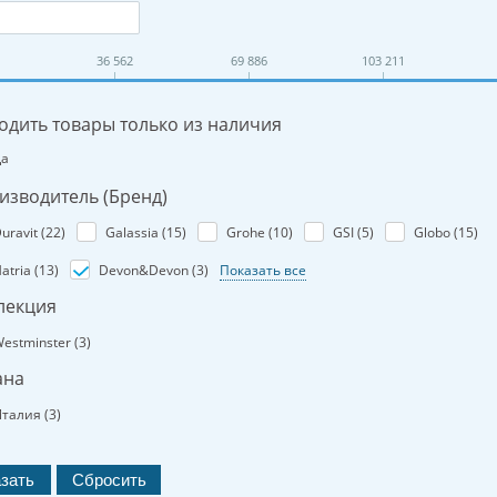
36 562
69 886
103 211
одить товары только из наличия
Да
изводитель (Бренд)
uravit (
22
)
Galassia (
15
)
Grohe (
10
)
GSI (
5
)
Globo (
15
)
atria (
13
)
Devon&Devon (
3
)
Показать все
лекция
estminster (
3
)
ана
талия (
3
)