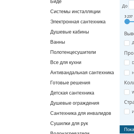
Биде
До
Системы инсталляции
3 237
Электронная сантехника
Душевые кабины
Выв
Ванны
Полотенцесушители
Про
Все для кухни
D
Антивандальная сантехника
H
Кол
Готовые решения
W
Детская сантехника
Стр
Душевые ограждения
И
Сантехника для инвалидов
Сушилки для рук
Водонагреватели