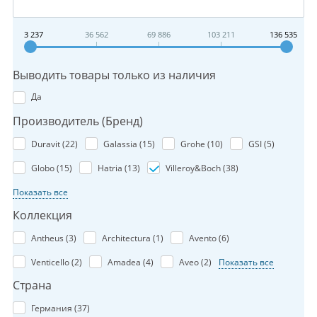
3 237
36 562
69 886
103 211
136 535
Выводить товары только из наличия
Да
Производитель (Бренд)
Duravit (
22
)
Galassia (
15
)
Grohe (
10
)
GSI (
5
)
Globo (
15
)
Hatria (
13
)
Villeroy&Boch (
38
)
Показать все
Коллекция
Antheus (
3
)
Architectura (
1
)
Avento (
6
)
Venticello (
2
)
Amadea (
4
)
Aveo (
2
)
Показать все
Страна
Германия (
37
)