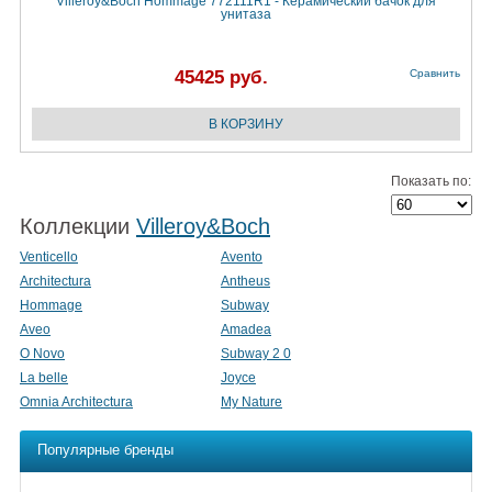
Villeroy&Boch Hommage 772111R1 - Керамический бачок для
унитаза
45425 руб.
Сравнить
Показать по:
Коллекции
Villeroy&Boch
Venticello
Avento
Architectura
Antheus
Hommage
Subway
Aveo
Amadea
O Novo
Subway 2 0
La belle
Joyce
Omnia Architectura
My Nature
Популярные бренды