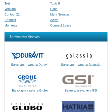
Tesi
Tonic II
Ventuno
Calla
Contour 21
Mark Newson
Connect
Active
Moments
Connect Space
Популярные бренды
Бачки для туалета Duravit
Бачки для туалета Galassia
Бачки для туалета Grohe
Бачки для туалета GSI