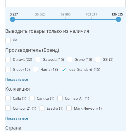
3 237
36 562
69 886
103 211
136 535
Выводить товары только из наличия
Да
Производитель (Бренд)
Duravit (
22
)
Galassia (
15
)
Grohe (
10
)
GSI (
5
)
Globo (
15
)
Hatria (
13
)
Ideal Standard (
15
)
Показать все
Коллекция
Calla (
1
)
Cantica (
1
)
Connect Air (
1
)
Contour 21 (
1
)
Esedra (
1
)
Mark Newson (
1
)
Показать все
Страна