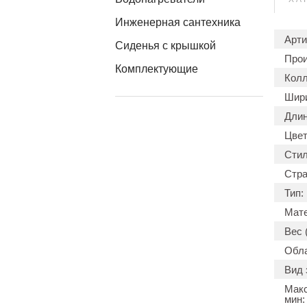
Инженерная сантехника
Арти
Сиденья с крышкой
Прои
Комплектующие
Колл
Шири
Длин
Цвет
Стил
Стра
Тип:
Мате
Вес (
Обла
Вид 
Макс
мин: