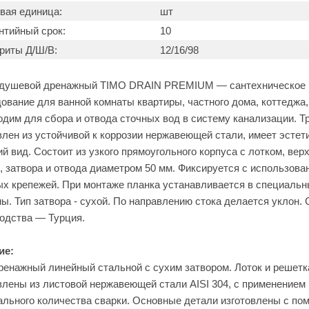
вая единица:
шт
нтийный срок:
10
риты Д/Ш/В:
12/16/98
 душевой дренажный TIMO DRAIN PREMIUM — сантехническое
ование для ванной комнаты квартиры, частного дома, коттеджа,
дим для сбора и отвода сточных вод в систему канализации. Т
влен из устойчивой к коррозии нержавеющей стали, имеет эсте
й вид. Состоит из узкого прямоугольного корпуса с лотком, вер
, затвора и отвода диаметром 50 мм. Фиксируется с использова
х крепежей. При монтаже планка устанавливается в специаль
ы. Тип затвора - cухой. По направлению стока делается уклон. 
одства — Турция.
ие:
ренажный линейный стальной с сухим затвором. Лоток и решетк
влены из листовой нержавеющей стали AISI 304, с применением
льного количества сварки. Основные детали изготовлены с п