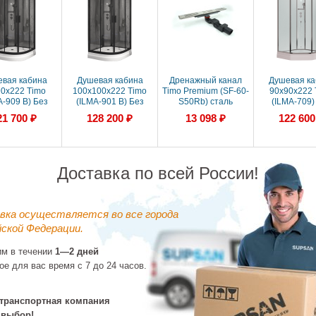
вая кабина
Душевая кабина
Дренажный канал
Душевая ка
0x222 Timo
100x100x222 Timo
Timo Premium (SF-60-
90x90x222 
A-909 B) Без
(ILMA-901 B) Без
S50Rb) сталь
(ILMA-709)
ассажа, акрил,
гидромассажа, акрил,
гидромассажа,
21 700 ₽
128 200 ₽
13 098 ₽
122 600
дон низкий
Поддон низкий
Поддон ни
Доставка по всей России!
вка осуществляется во все города
ской Федерации.
им в течении
1—2 дней
ое для вас время с 7 до 24 часов.
вая кабина
Душевая кабина
Душевая кабина
Душевая ка
0x220 Timo
120x90x220 Timo
120x80x222 Timo
90x90x220 
A H-312 L) С
(PURO Н-511 L) С
(ILMA-902 L B) Без
(ELTA H-312
транспортная компания
омассажем,
гидромассажем,
гидромассажа, акрил,
гидромасса
128 200 ₽
 Поддон низкий
акрил, Поддон низкий
Поддон низкий
акрил, Поддон
 выбор!