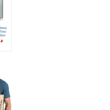
бина
Timo
 Без
 акрил,
 ₽
зкий
бина
Timo
 R) С
жем,
 низкий