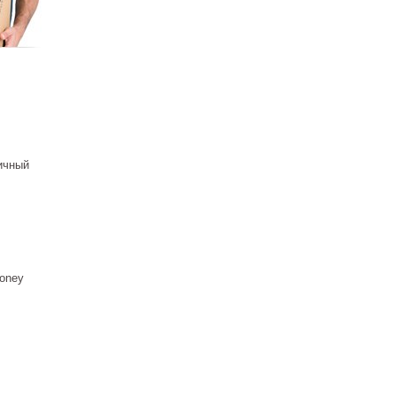
ичный
канал
 (SLM-
таль
 ₽
oney