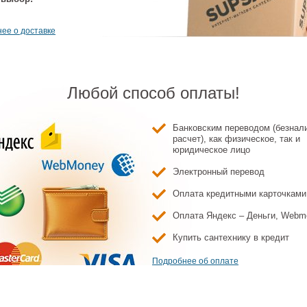
ее о доставке
Любой способ оплаты!
Банковским переводом (безнал
жный профиль
Дренажный профиль
Дренажный канал
расчет), как физическое, так и
Дренажный 
remium (SD-60-
Timo Premium (SL-60-
Timo Premium (SLM-
Timo Premium
юридическое лицо
0RF) сталь
S50RF) сталь
80-S50R) сталь
70-S50R) с
Электронный перевод
8 009 ₽
11 134 ₽
26 598 ₽
24 180
Оплата кредитными карточками
Оплата Яндекс – Деньги, Webm
Купить сантехнику в кредит
Подробнее об оплате