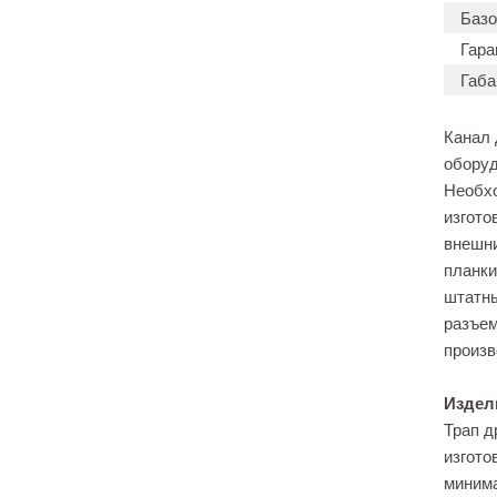
Базо
Гара
Габа
Канал
оборуд
Необхо
изгото
внешни
планки
штатны
разъем
произв
Издел
Трап д
изгото
минима