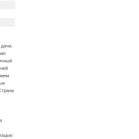
 дачи.
рап
тичный
хней
нием
ные
Страна
а
омощью