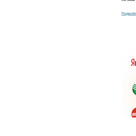
Подробн
Дрена
Timo P
S5
1