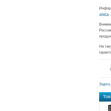
Информ
здесь
.
Вниман
России
продук
На так
гарант
Задать
Тов