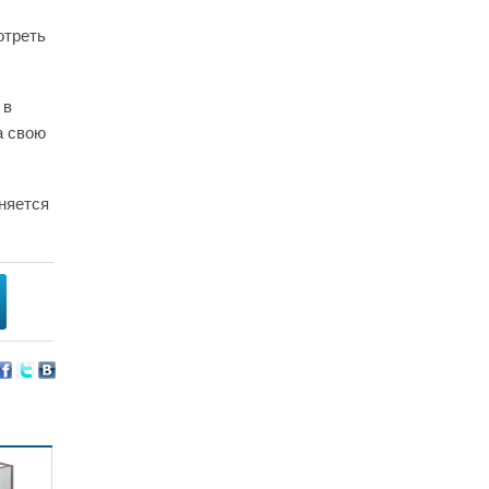
отреть
 в
а свою
няется