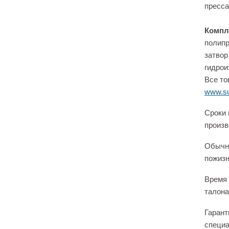
пресса
Компл
полипр
затвор
гидро
Все то
www.su
Сроки 
произв
Обычно
пожизн
Время 
талона
Гарант
специа