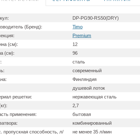
кул:
DP-PG90-RS50(DRY)
зводитель (Бренд):
Timo
екция:
Premium
на (см):
12
а (см):
96
:
сталь
ь:
современный
на:
Финляндия
душевой лоток
риал решетки:
нержавеющая сталь
кг):
2,7
сть применения:
бытовая
затвора:
комбинированный
. пропускная способность, л/
не менее 35 л/мин