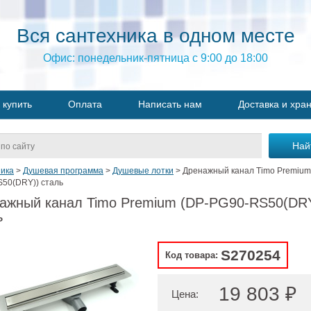
Вся сантехника в одном месте
Офис: понедельник-пятница с 9:00 до 18:00
 купить
Оплата
Написать нам
Доставка и хра
ика
>
Душевая программа
>
Душевые лотки
>
Дренажный канал Timo Premium
50(DRY)) сталь
ажный канал Timo Premium (DP-PG90-RS50(DR
ь
S270254
Код товара:
19 803 ₽
Цена: