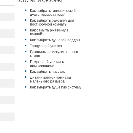
СТАТЬИ И ОБЗОРЫ
Как выбрать гигиенический
душ с термостатом?
Как выбрать раковину для
постирочной комнаты
Как отмыть ржавчину в
ванной?
Как выбрать душевой поддон
Танцующий унитаз
Раковины из искусственного
камня
Подвесной унитаз с
инсталляцией
Как выбрать писсуар
Дизайн ванной комнаты
маленького размера
Как выбрать душевую систему