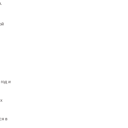
.
ой
 год и
ых
ся в