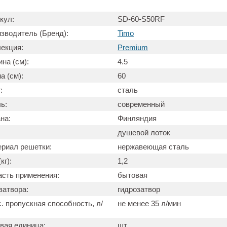
кул:
SD-60-S50RF
зводитель (Бренд):
Timo
екция:
Premium
на (см):
4.5
а (см):
60
:
сталь
ь:
современный
на:
Финляндия
душевой лоток
риал решетки:
нержавеющая сталь
кг):
1,2
сть применения:
бытовая
затвора:
гидрозатвор
. пропускная способность, л/
не менее 35 л/мин
вая единица:
шт