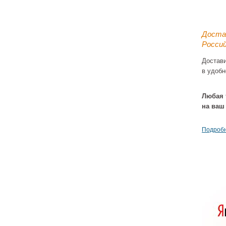
Доста
Россий
Достав
в удобн
Душе
90x9
(ELT
Любая 
гидр
акрил,
на ваш
Подробн
Душе
120x
(ILMA