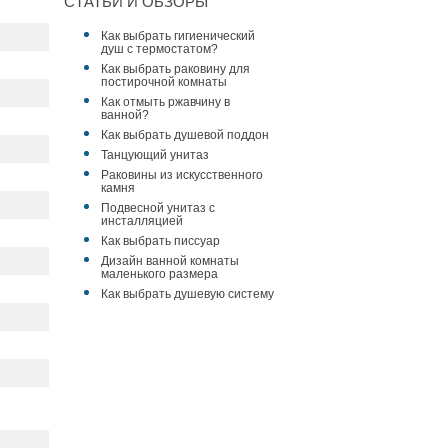
СТАТЬИ И ОБЗОРЫ
Как выбрать гигиенический
душ с термостатом?
Как выбрать раковину для
постирочной комнаты
Как отмыть ржавчину в
ванной?
Как выбрать душевой поддон
Танцующий унитаз
Раковины из искусственного
камня
Подвесной унитаз с
инсталляцией
Как выбрать писсуар
Дизайн ванной комнаты
маленького размера
Как выбрать душевую систему