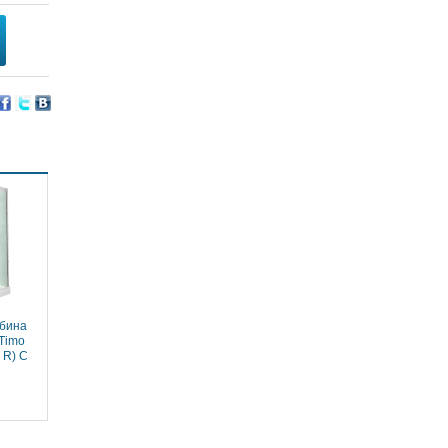
бина
Timo
 R) С
жем,
 низкий