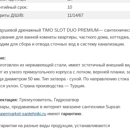
нтийный срок:
10
риты Д/Ш/В:
11/14/67
 душевой дренажный TIMO SLOT DUO PREMIUM— сантехничес
ование для ванной комнаты квартиры, частного дома, коттеджа,
дим для сбора и отвода сточных вод в систему канализации.
ие:
зготовлен из нержавеющей стали, имеет эстетичный внешний ви
т из узкого прямоугольного корпуса с лотком, верхней планки, з
да диаметром 50 мм. Тип затвора - cухой. По направлению стока
ся уклон. Страна производства — Турция.
ектация:
Грязеуловитель, Гидрозатвор
вары, продаваемые в интернет магазине сантехники Supsan
permarket-santehniki.ru
имеют
гарантию
.
гарантии на разные виды продукции, устанавливаются