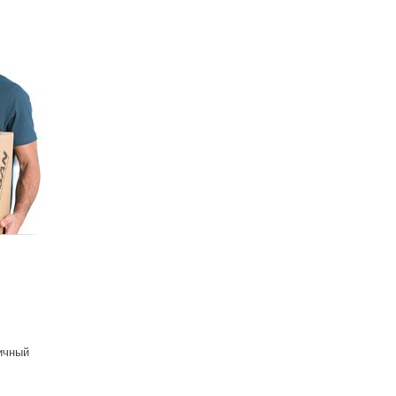
бина
 Timo
 L) С
жем,
 низкий
ичный
канал
 (SLM-
таль