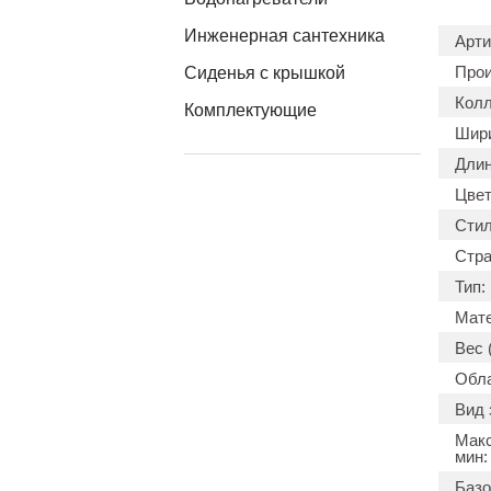
Инженерная сантехника
Арти
Прои
Сиденья с крышкой
Колл
Комплектующие
Шири
Длин
Цвет
Стил
Стра
Тип:
Мате
Вес (
Обла
Вид 
Макс
мин:
Базо