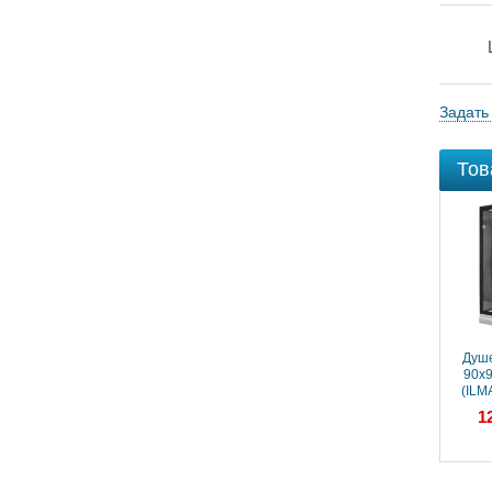
Задать
Тов
Душе
90x9
(ILM
гидром
1
Под