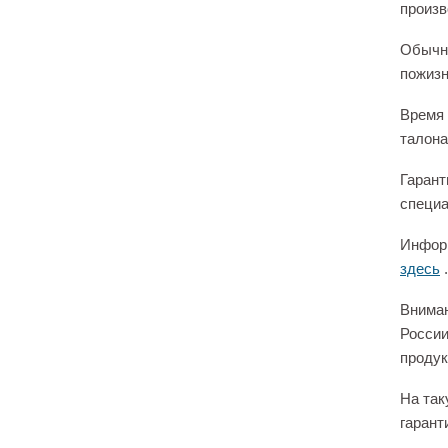
произв
Обычно
пожизн
Время 
талона
Гарант
специа
Информ
здесь
.
Вниман
России
продук
На так
гарант