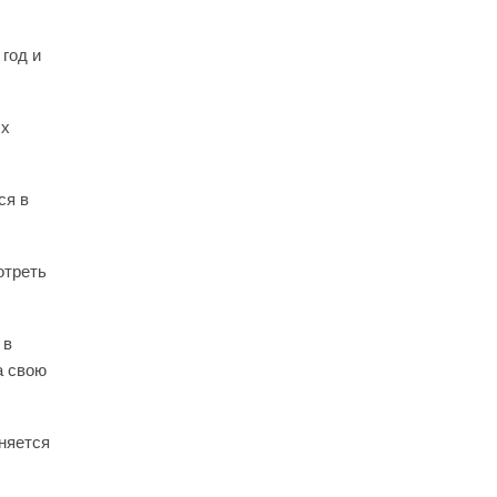
 год и
ых
ся в
отреть
 в
а свою
няется