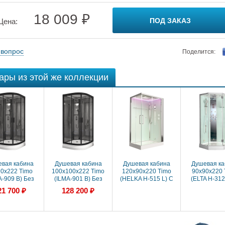
18 009 ₽
ПОД ЗАКАЗ
Цена:
 вопрос
Поделится:
ары из этой же коллекции
вая кабина
Душевая кабина
Душевая кабина
Душевая ка
0x222 Timo
100x100x222 Timo
120x90x220 Timo
90x90x220 
A-909 B) Без
(ILMA-901 B) Без
(HELKA Н-515 L) С
(ELTA H-312
ассажа, акрил,
гидромассажа, акрил,
гидромассажем,
гидромасса
21 700 ₽
128 200 ₽
дон низкий
Поддон низкий
акрил, Поддон низкий
акрил, Поддон