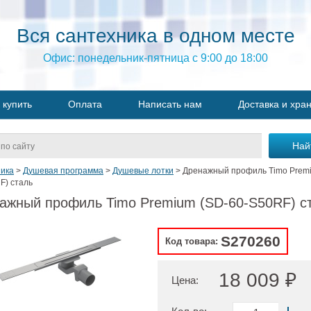
Вся сантехника в одном месте
Офис: понедельник-пятница с 9:00 до 18:00
 купить
Оплата
Написать нам
Доставка и хра
ика
>
Душевая программа
>
Душевые лотки
>
Дренажный профиль Timo Premi
F) сталь
ажный профиль Timo Premium (SD-60-S50RF) с
S270260
Код товара:
18 009 ₽
Цена: