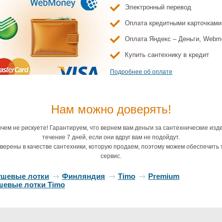
ассажа, акрил,
Электронный перевод
28 200 ₽
11 134 ₽
13 098 ₽
26 598
дон низкий
Оплата кредитными карточками
Оплата Яндекс – Деньги, Webm
Купить сантехнику в кредит
Подробнее об оплате
Нам можно доверять!
ажный канал
Дренажный канал
Дренажный канал
Дренажный 
Premium (SLM-
Timo Premium (INF-
Timo Premium (DP-
Timo Premiu
чем не рискуете! Гарантируем, что вернем вам деньги за сантехнические изд
S50R) сталь
80-S50R) сталь
PG80-RS50(DRY))
PG70-RS50(
течение 7 дней, если они вдруг вам не подойдут.
сталь
сталь
4 180 ₽
36 270 ₽
19 070 ₽
18 337
верены в качестве сантехники, которую продаем, поэтому можем обеспечить 
сервис.
ушевые лотки
Финляндия
Timo
Premium
шевые лотки Timo