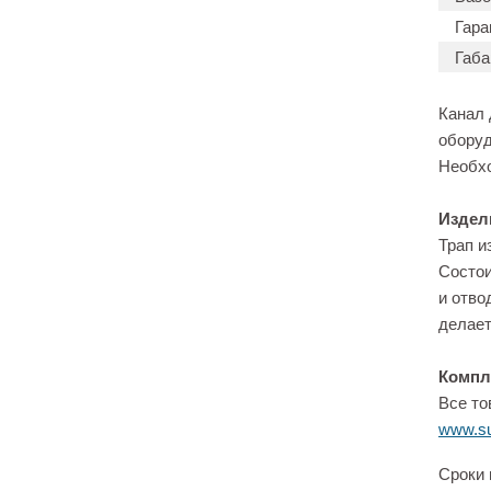
Гара
Габа
Канал
оборуд
Необхо
Издел
Трап и
Состои
и отво
делает
Компл
Все то
www.su
Сроки 