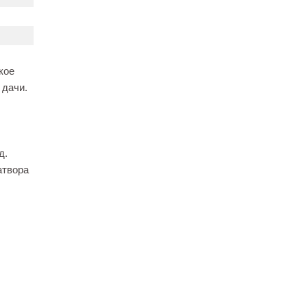
кое
 дачи.
д.
атвора