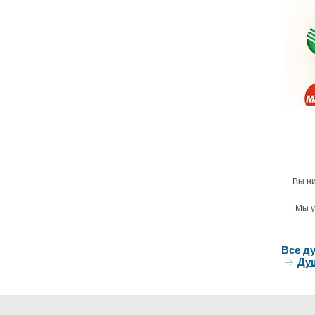
гидром
1
Под
Дрен
Timo 
Вы ни
70-
2
Мы у
Все д
Ду