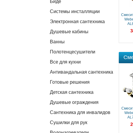
Биде
Системы инсталляции
Смеситель для душа
Смесит
Webert Alexandra
Webe
Электронная сантехника
AL880101015
AL
31 779 ₽
3
Душевые кабины
Ванны
Полотенцесушители
Сме
Все для кухни
Антивандальная сантехника
Готовые решения
Детская сантехника
Душевые ограждения
Смесит
Сантехника для инвалидов
Webe
AL
Сушилки для рук
2
Водонагреватели