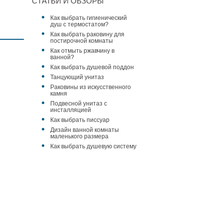
СТАТЬИ И ОБЗОРЫ
Как выбрать гигиенический
душ с термостатом?
Как выбрать раковину для
постирочной комнаты
Как отмыть ржавчину в
ванной?
Как выбрать душевой поддон
Танцующий унитаз
Раковины из искусственного
камня
Подвесной унитаз с
инсталляцией
Смеситель для
Смеситель для
Смеситель для
Как выбрать писсуар
ванны и душа Webert
ванны и душа Webert
ванны и душа Webert
Дизайн ванной комнаты
Alexandra
Alexandra
Alexandra
маленького размера
AL860101015
AL860101010
AL860101065
43 583 ₽
47 585 ₽
46 004 ₽
Как выбрать душевую систему