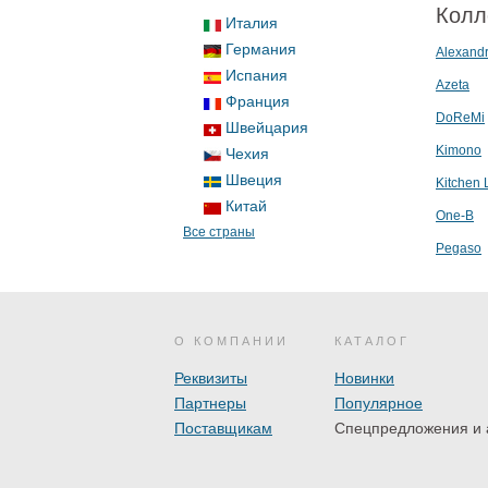
Колл
Италия
Германия
Alexand
Испания
Azeta
Франция
DoReMi
Швейцария
Kimono
Чехия
Швеция
Kitchen 
Китай
One-B
Все страны
Pegaso
О КОМПАНИИ
КАТАЛОГ
Реквизиты
Новинки
Партнеры
Популярное
Поставщикам
Спецпредложения и 