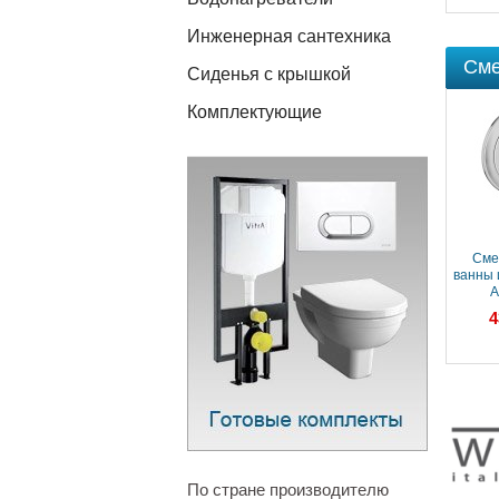
Инженерная сантехника
Сме
Сиденья с крышкой
Комплектующие
Смеситель для
Смеситель для
Сме
ванны и душа Webert
ванны и душа Webert
ванны 
Alexandra
Alexandra
A
AL860101010
AL860101065
AL
47 585 ₽
46 004 ₽
4
По стране производителю