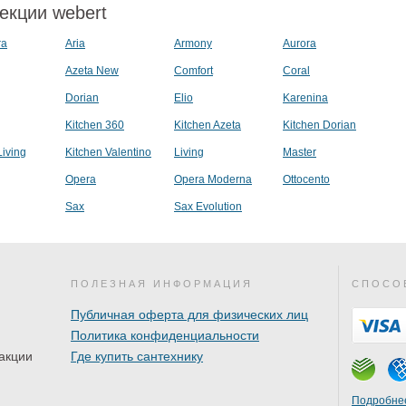
екции webert
ra
Aria
Armony
Aurora
Azeta New
Comfort
Coral
Dorian
Elio
Karenina
Kitchen 360
Kitchen Azeta
Kitchen Dorian
Living
Kitchen Valentino
Living
Master
Opera
Opera Moderna
Ottocento
Sax
Sax Evolution
ПОЛЕЗНАЯ ИНФОРМАЦИЯ
СПОСО
Публичная оферта для физических лиц
Политика конфиденциальности
акции
Где купить сантехнику
Подробнее