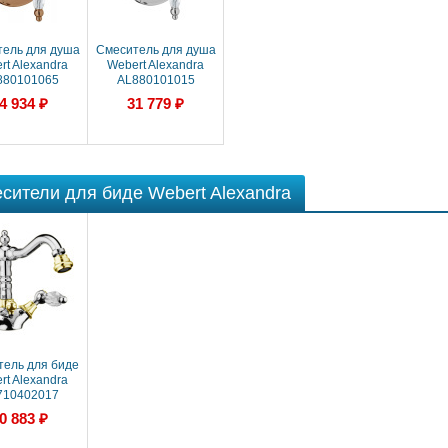
ель для душа
Смеситель для душа
rt Alexandra
Webert Alexandra
880101065
AL880101015
4 934 ₽
31 779 ₽
сители для биде Webert Alexandra
ель для биде
rt Alexandra
710402017
0 883 ₽