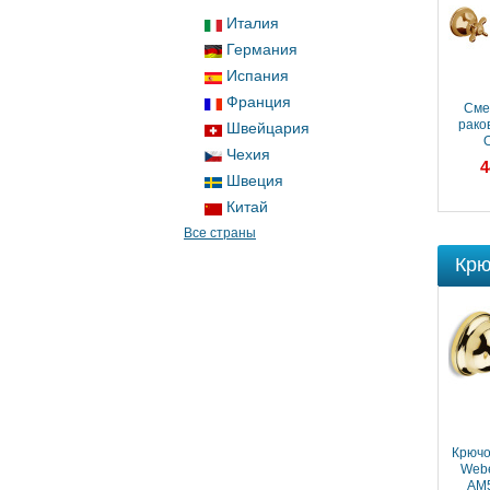
Италия
Германия
Испания
Франция
Смеситель для
Сме
раковины Webert
рако
Швейцария
Ottocento
O
Чехия
OT700302010
OT
37 378 ₽
4
Швеция
Китай
Все страны
Крю
Крючок одинарный
Крючо
Webert Ottocento
Webe
AM500401065
AM