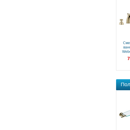
Сме
ван
Webe
OT
7
Пол