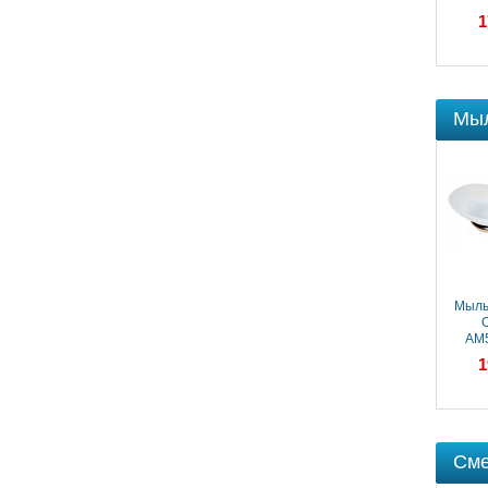
16 245 ₽
1
Мыл
Мыльница Webert
Мыль
Ottocento
O
AM500101015
AM
15 133 ₽
1
Сме