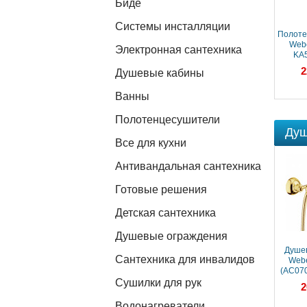
Биде
Системы инсталляции
Полотенцедержатель
Полоте
Webert Ottocento
Webe
Электронная сантехника
AM500501010
KA
25 158 ₽
2
Душевые кабины
Ванны
Полотенцесушители
Душ
Все для кухни
Антивандальная сантехника
Готовые решения
Детская сантехника
Душевые ограждения
Душев
Сантехника для инвалидов
Webe
(AC070
Сушилки для рук
2
Водонагреватели