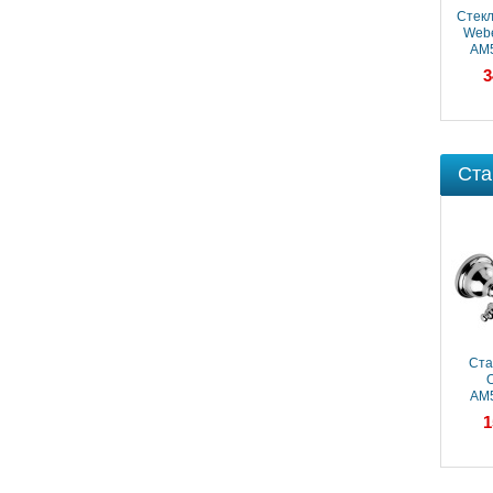
Стекл
Webe
AM
3
Ста
Стакан Webert
Ста
Ottocento
O
AM500301065
AM
19 120 ₽
1