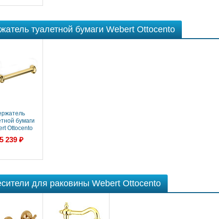
жатель туалетной бумаги Webert Ottocento
ержатель
етной бумаги
rt Ottocento
500801010)
5 239 ₽
золото
сители для раковины Webert Ottocento