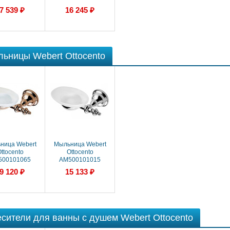
7 539 ₽
16 245 ₽
ьницы Webert Ottocento
ница Webert
Мыльница Webert
ttocento
Ottocento
500101065
AM500101015
9 120 ₽
15 133 ₽
сители для ванны с душем Webert Ottocento