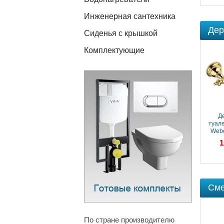
Инженерная сантехника
Дер
Сиденья с крышкой
Комплектующие
Д
туал
Webe
(AM
1
Сме
По стране производителю