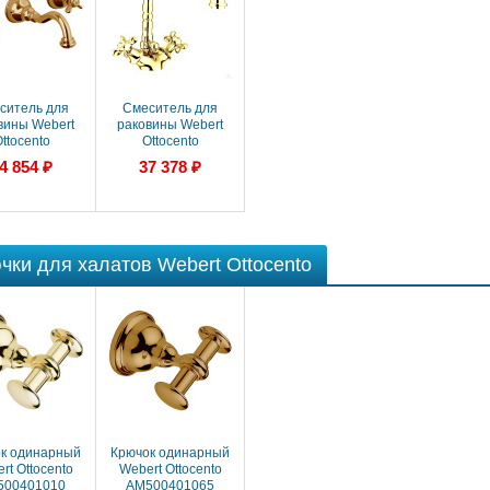
ситель для
Смеситель для
вины Webert
раковины Webert
ttocento
Ottocento
750404065
OT700302010
4 854 ₽
37 378 ₽
чки для халатов Webert Ottocento
к одинарный
Крючок одинарный
rt Ottocento
Webert Ottocento
500401010
AM500401065