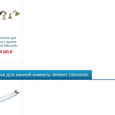
ситель для
ны с душем
rt Ottocento
730101065
4 181 ₽
ка для ванной комнаты Webert Ottocento