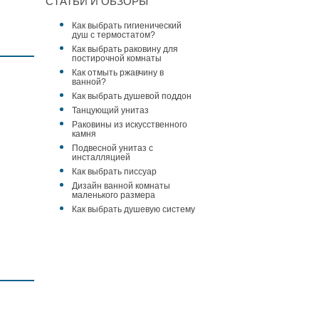
СТАТЬИ И ОБЗОРЫ
Как выбрать гигиенический
душ с термостатом?
Как выбрать раковину для
постирочной комнаты
Как отмыть ржавчину в
ванной?
Как выбрать душевой поддон
Танцующий унитаз
Раковины из искусственного
камня
Подвесной унитаз с
инсталляцией
Держатель
Как выбрать писсуар
туалетной бумаги
Дизайн ванной комнаты
Webert Ottocento
маленького размера
(AM500801010)
15 239 ₽
золото
Как выбрать душевую систему