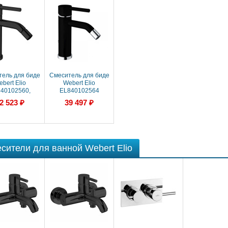
ель для биде
Смеситель для биде
bert Elio
Webert Elio
40102560,
EL840102564
черный
2 523 ₽
39 497 ₽
сители для ванной Webert Elio