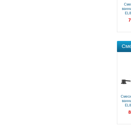
Смеситель для
Смеситель для
Сме
ванны Webert Elio
ванны с душем
ванны
EL850102560,
Webert Elio
EL8
черный
EL860101015
58 413 ₽
33 898 ₽
7
Сме
Смеситель на борт
Смеси
ванны Webert Elio
ванны
EL850701015
EL8
60 986 ₽
8