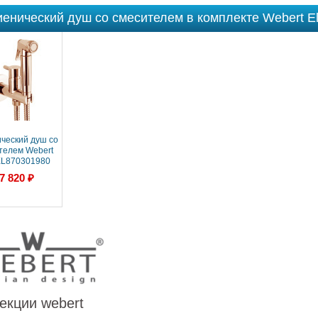
иенический душ со смесителем в комплекте Webert El
ический душ со
телем Webert
 EL870301980
овое золото
7 820 ₽
екции webert