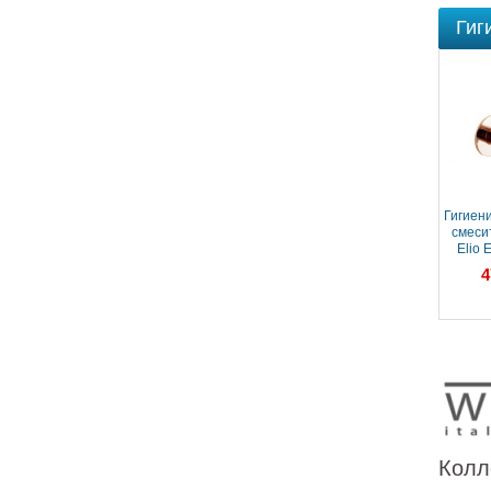
Гиг
Гигиен
смеси
Elio
Роз
4
Колл