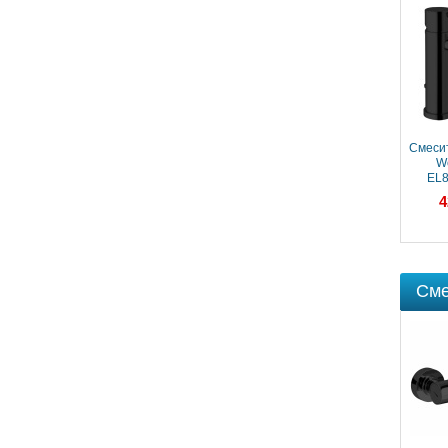
Смеситель для биде
Смесит
Webert Elio
We
EL840102564
EL8
39 497 ₽
4
Сме