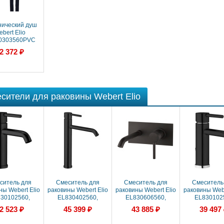
нический душ
bert Elio
0303560PVC
ет черный
2 372 ₽
сители для раковины Webert Elio
ситель для
Смеситель для
Смеситель для
Смеситель
ны Webert Elio
раковины Webert Elio
раковины Webert Elio
раковины Webe
30102560,
EL830402560,
EL830606560,
EL830102
черный
черный
черный
2 523 ₽
45 399 ₽
43 885 ₽
39 497