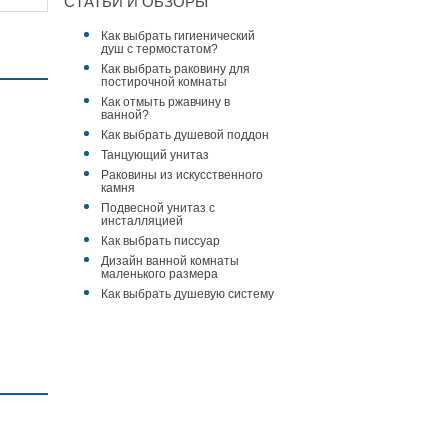
СТАТЬИ И ОБЗОРЫ
Как выбрать гигиенический
душ с термостатом?
Как выбрать раковину для
постирочной комнаты
Как отмыть ржавчину в
ванной?
Как выбрать душевой поддон
Танцующий унитаз
Раковины из искусственного
камня
Подвесной унитаз с
инсталляцией
Душевая система
Душевая система
Как выбрать писсуар
Webert Elio
Webert Elio
Дизайн ванной комнаты
(EL980515560METAL)
(EL980507560METAL)
маленького размера
черный
черный
129 386 ₽
128 630 ₽
Как выбрать душевую систему