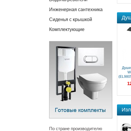
Инженерная сантехника
Душ
Сиденья с крышкой
Комплектующие
Душевая система
Душе
Webert Elio
We
(EL980507560METAL)
(EL980
черный
128 630 ₽
1
Изл
По стране производителю