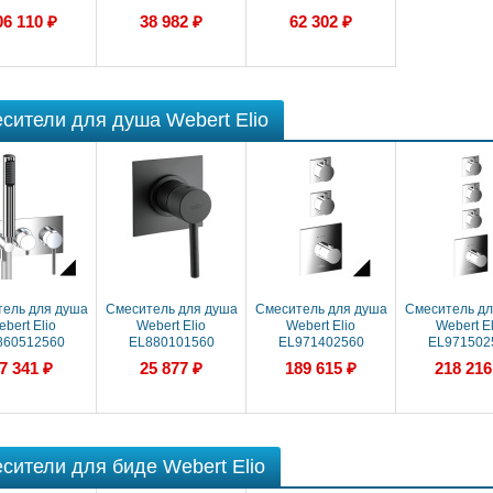
851101560
EL880601015
EL880601560
06 110 ₽
38 982 ₽
62 302 ₽
сители для душа Webert Elio
ель для душа
Смеситель для душа
Смеситель для душа
Смеситель дл
bert Elio
Webert Elio
Webert Elio
Webert El
860512560
EL880101560
EL971402560
EL971502
7 341 ₽
25 877 ₽
189 615 ₽
218 216
сители для биде Webert Elio