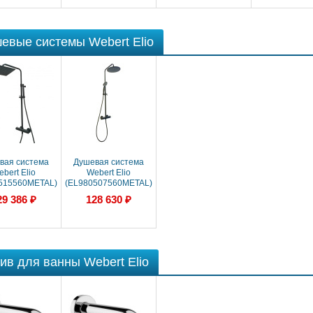
евые системы Webert Elio
вая система
Душевая система
bert Elio
Webert Elio
515560METAL)
(EL980507560METAL)
черный
черный
29 386 ₽
128 630 ₽
ив для ванны Webert Elio