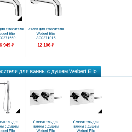
для смесителя
Излив для смесителя
bert Elio
Webert Elio
C0371560
AC0371015
6 949 ₽
12 106 ₽
сители для ванны с душем Webert Elio
ситель для
Смеситель для
Смеситель для
ны с душем
ванны с душем
ванны с душем
bert Elio
Webert Elio
Webert Elio