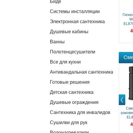
Биде
Системы инсталляции
Гигие
We
Электронная сантехника
EL87
цв
4
Душевые кабины
Ванны
Полотенцесушители
Сме
Все для кухни
Антивандальная сантехника
Готовые решения
Детская сантехника
Душевые ограждения
Prev
Смеситель для
Cмеситель для
Сме
Сантехника для инвалидов
раковины Webert Elio
раковины Webert Elio
ракови
EL832101015
EL832101560,
EL8
черный
Сушилки для рук
130 899 ₽
183 259 ₽
4
Водонагреватели