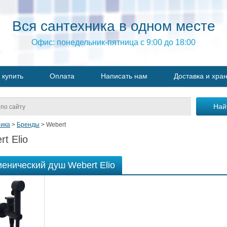
Вся сантехника в одном месте
Офис: понедельник-пятница с 9:00 до 18:00
 купить
Оплата
Написать нам
Доставка и хра
ика
>
Бренды
>
Webert
t Elio
иенический душ Webert Elio