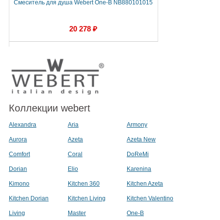
Смеситель для душа Webert One-B NB880101015
С
20 278 ₽
Коллекции webert
Alexandra
Aria
Armony
Aurora
Azeta
Azeta New
Comfort
Coral
DoReMi
Dorian
Elio
Karenina
Kimono
Kitchen 360
Kitchen Azeta
Kitchen Dorian
Kitchen Living
Kitchen Valentino
Living
Master
One-B