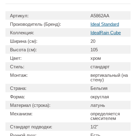
Артикул:
A5862AA
Производитель (Бренд):
Ideal Standard
Коллекция:
IdealRain Cube
Ширина (см):
20
Высота (см):
105
Цвет:
хром
Стиль:
стандарт
Монтаж:
вертикальный (на
стену)
Страна:
Бельгия
Форма:
округлая
Материал (строка):
латунь
Механизм:
определяется
смесителем
Стандарт подводки:
1/2"
Ручной душ:
Есть