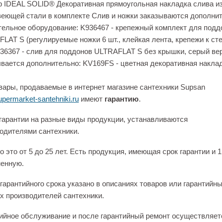
 IDEAL SOLID® Декоративная прямоугольная накладка слива и
еющей стали в комплекте Слив и ножки заказываются дополни
ельное оборудование: K936467 - крепежный комплект для подд
LAT S (регулируемые ножки 6 шт., клейкая лента, крепежи к сте
936367 - слив для поддонов ULTRAFLAT S без крышки, серый ве
вается дополнительно: KV169FS - цветная декоративная накла
вары, продаваемые в интернет магазине сантехники Supsan
permarket-santehniki.ru
имеют
гарантию
.
гарантии на разные виды продукции, устанавливаются
одителями сантехники.
 это от 5 до 25 лет. Есть продукция, имеющая срок гарантии и 1
енную.
гарантийного срока указано в описаниях товаров или гарантийн
х производителей сантехники.
ийное обслуживание и после гарантийный ремонт осуществляет