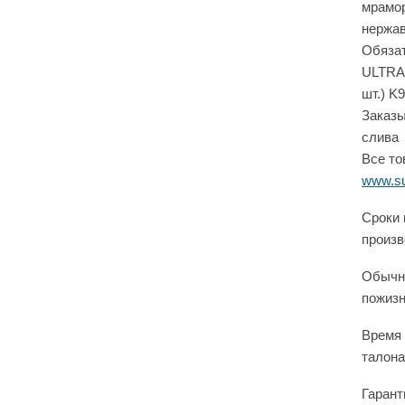
мрамор
нержав
Обязат
ULTRAF
шт.) K
Заказы
слива
Все то
www.su
Сроки 
произв
Обычно
пожизн
Время 
талона
Гарант