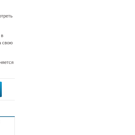
отреть
 в
а свою
няется