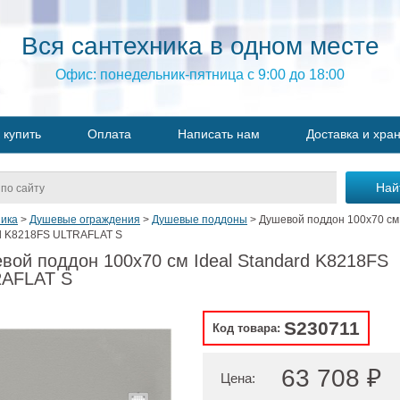
Вся сантехника в одном месте
Офис: понедельник-пятница с 9:00 до 18:00
 купить
Оплата
Написать нам
Доставка и хра
ика
>
Душевые ограждения
>
Душевые поддоны
>
Душевой поддон 100х70 см 
d K8218FS ULTRAFLAT S
вой поддон 100х70 см Ideal Standard K8218FS
AFLAT S
S230711
Код товара:
63 708 ₽
Цена: