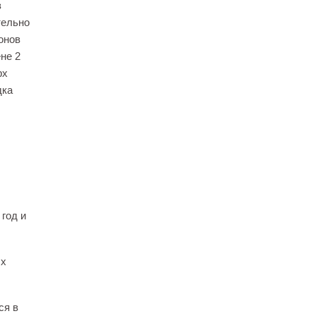
з
тельно
онов
не 2
рх
дка
 год и
ых
ся в