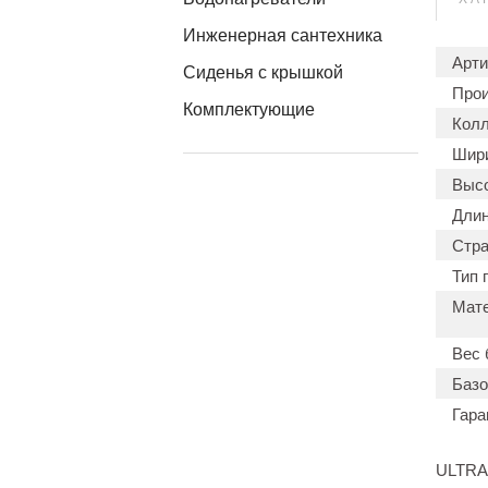
Инженерная сантехника
Арти
Сиденья с крышкой
Прои
Комплектующие
Колл
Шири
Высо
Длин
Стра
Тип 
Мате
Вес 
Базо
Гара
ULTRAF