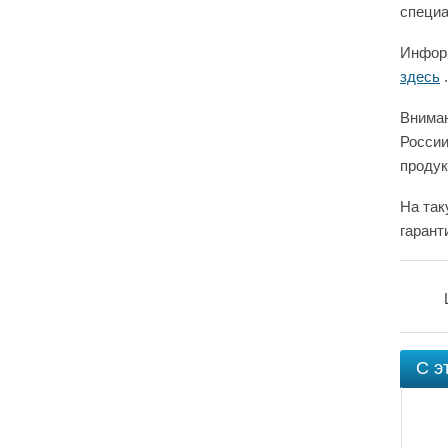
специа
Информ
здесь
.
Вниман
России
продук
На так
гарант
С э