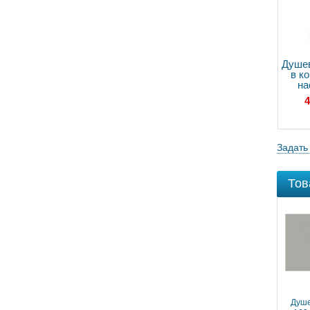
Душев
в к
на
смес
4
ду
S
ID
CE
Задать
Тов
Душев
термо
смес
5
ду
S
Душе