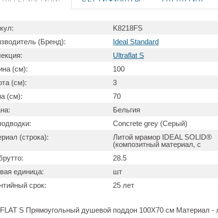
кул:
K8218FS
зводитель (Бренд):
Ideal Standard
екция:
Ultraflat S
на (см):
100
та (см):
3
а (см):
70
на:
Бельгия
подводки:
Concrete grey (Серый)
риал (строка):
Литой мрамор IDEAL SOLID®
(композитный материал, с
брутто:
28.5
вая единица:
шт
нтийный срок:
25 лет
LAT S Прямоугольный душевой поддон 100X70 см Материал - 