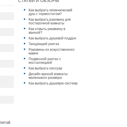
СТАТЬИ И ОБЗОРЫ
Как выбрать гигиенический
душ с термостатом?
Как выбрать раковину для
постирочной комнаты
Как отмыть ржавчину в
ванной?
Как выбрать душевой поддон
Танцующий унитаз
Раковины из искусственного
камня
Подвесной унитаз с
инсталляцией
Как выбрать писсуар
Дизайн ванной комнаты
маленького размера
Как выбрать душевую систему
литой