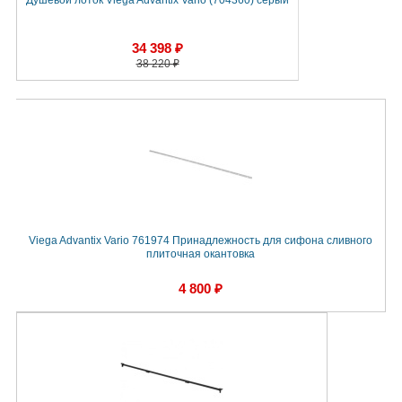
Душевой лоток Viega Advantix Vario (704360) серый
34 398 ₽
38 220 ₽
Viega Advantix Vario 761974 Принадлежность для сифона сливного
плиточная окантовка
4 800 ₽